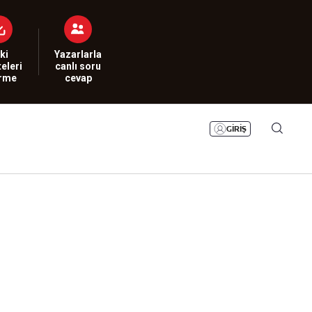
Bizim Sayfa
Namaz Vakitleri
Sesli Yayınlar
ki
Yazarlarla
eleri
canlı soru
irme
cevap
GİRİŞ