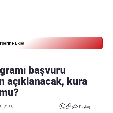
Haber Verin
Editör masamıza bilgi ve materyal göndermek için
tıklayın
ilerine Ekle!
ogramı başvuru
n açıklanacak, kura
u mu?
5 - 21:38
Paylaş