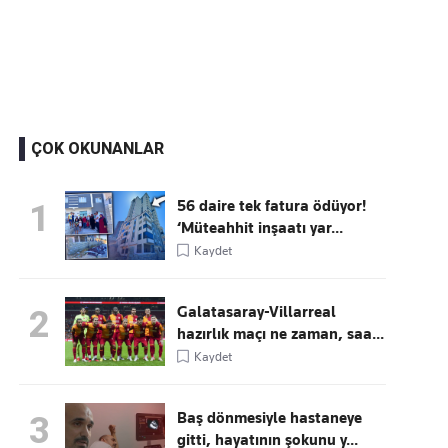
Kaçırmayın
Ücretsiz üye olun, gündemi şekillendiren gelişmeleri önce siz duyun
ÇOK OKUNANLAR
56 daire tek fatura ödüyor!
1
‘Müteahhit inşaatı yar...
Kaydet
Galatasaray-Villarreal
2
hazırlık maçı ne zaman, saa...
Kaydet
Baş dönmesiyle hastaneye
3
gitti, hayatının şokunu y...