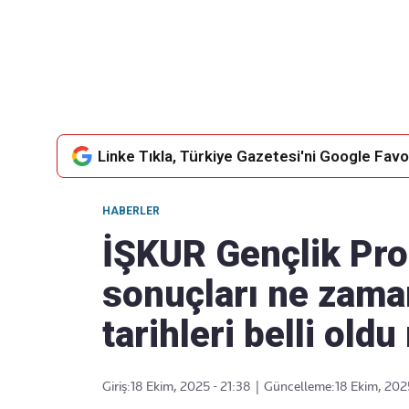
Takip Edin
Favori mecralarınızda haber akışımıza ulaşın
Linke Tıkla, Türkiye Gazetesi'ni Google Favor
HABERLER
İŞKUR Gençlik Pr
sonuçları ne zama
tarihleri belli old
Giriş:
18 Ekim, 2025 - 21:38
|
Güncelleme:
18 Ekim, 202