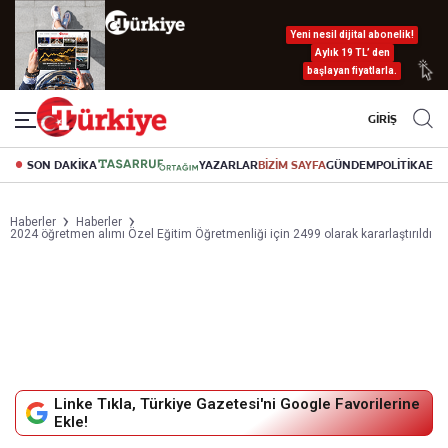
Yeni nesil dijital abonelik!
Aylık 19 TL’ den
başlayan fiyatlarla.
GİRİŞ
SON DAKİKA
YAZARLAR
BİZİM SAYFA
GÜNDEM
POLİTİKA
EK
Haberler
Haberler
2024 öğretmen alımı Özel Eğitim Öğretmenliği için 2499 olarak kararlaştırıldı
Linke Tıkla, Türkiye Gazetesi'ni Google Favorilerine
Ekle!