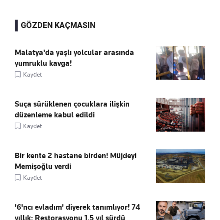
GÖZDEN KAÇMASIN
Malatya'da yaşlı yolcular arasında
yumruklu kavga!
Kaydet
Suça sürüklenen çocuklara ilişkin
düzenleme kabul edildi
Kaydet
Bir kente 2 hastane birden! Müjdeyi
Memişoğlu verdi
Kaydet
'6'ncı evladım' diyerek tanımlıyor! 74
yıllık: Restorasyonu 1.5 yıl sürdü