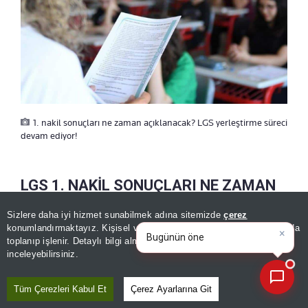
1. nakil sonuçları ne zaman açıklanacak? LGS yerleştirme süreci
devam ediyor!
LGS 1. NAKİL SONUÇLARI NE ZAMAN
AÇIKLANACAK?
Sizlere daha iyi hizmet sunabilmek adına sitemizde
çerez
×
Bugünün öne çıkan manşetleri
konumlandırmaktayız. Kişisel verileriniz, KVKK ve GDPR kapsamında
ve gelişmeleri neler?
toplanıp işlenir. Detaylı bilgi almak için
Aydınlatma Metnimizi
2026 LGS kapsamında yerleştirmeye esas 1.
📰
Son 30 güne ait haberleri, spor gelişmelerini veya yazar yazılarını sorgulayabilirsiniz.
inceleyebilirsiniz.
nakil başvuruları 5-7 Ağustos tarihleri arasında
gerçekleştirildi.
Başvuruların
Tüm Çerezleri Kabul Et
Çerez Ayarlarına Git
değerlendirilmesinin ardından 1. nakil