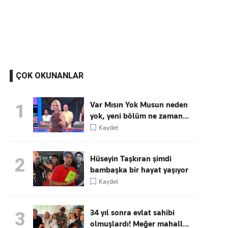
Kaçırmayın
Ücretsiz üye olun, gündemi
şekillendiren gelişmeleri önce siz duyun
ÇOK OKUNANLAR
Var Mısın Yok Musun neden
1
yok, yeni bölüm ne zaman...
Kaydet
Hüseyin Taşkıran şimdi
2
bambaşka bir hayat yaşıyor
Kaydet
34 yıl sonra evlat sahibi
3
olmuşlardı! Meğer mahall...