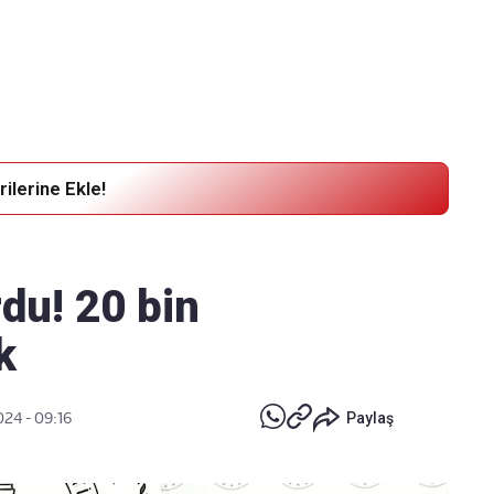
Haber Verin
Editör masamıza bilgi ve materyal
göndermek için
tıklayın
ilerine Ekle!
du! 20 bin
k
024 - 09:16
Paylaş