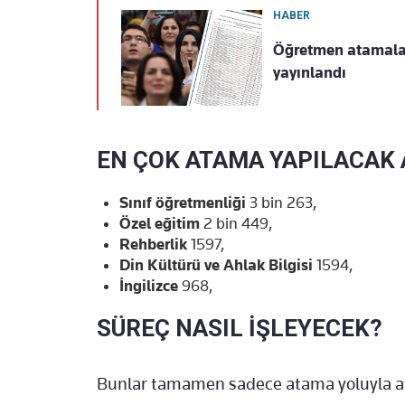
HABER
Öğretmen atamaları
yayınlandı
EN ÇOK ATAMA YAPILACAK
Sınıf öğretmenliği
3 bin 263,
Özel eğitim
2 bin 449,
Rehberlik
1597,
Din Kültürü ve Ahlak Bilgisi
1594,
İngilizce
968,
SÜREÇ NASIL İŞLEYECEK?
Bunlar tamamen sadece atama yoluyla a