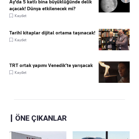
Ay'da 5 katlı bina büyüklüğünde delik
açacak! Dünya etkilenecek mi?
Kaydet
Tarihî kitaplar dijital ortama taşınacak!
Kaydet
TRT ortak yapımı Venedik’te yarışacak
Kaydet
ÖNE ÇIKANLAR