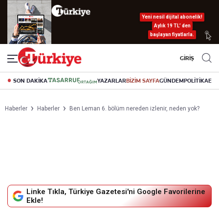
Yeni nesil dijital abonelik!
Aylık 19 TL’ den
başlayan fiyatlarla.
GİRİŞ
SON DAKİKA
YAZARLAR
BİZİM SAYFA
GÜNDEM
POLİTİKA
EK
Haberler
Haberler
Ben Leman 6. bölüm nereden izlenir, neden yok?
Linke Tıkla, Türkiye Gazetesi'ni Google Favorilerine
Ekle!