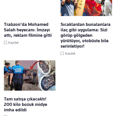
Trabzon'da Mohamed
Sıcaklardan bunalanlara
Salah heyecanı: İmzayı
ilaç gibi uygulama: Sizi
attı, reklam filmine gitti
görüp gölgeden
yürütüyor, otobüste bile
Kaydet
serinletiyor!
Kaydet
Tam satışa çıkacaktı!
200 kilo bozuk midye
imha edildi