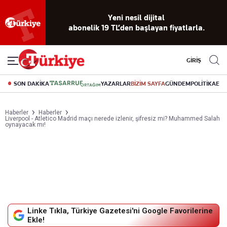
Yeni nesil dijital
abonelik 19 TL’den başlayan fiyatlarla.
GİRİŞ
SON DAKİKA
YAZARLAR
BİZİM SAYFA
GÜNDEM
POLİTİKA
EK
Haberler
Haberler
Liverpool - Atletico Madrid maçı nerede izlenir, şifresiz mi? Muhammed Salah
oynayacak mı!
Linke Tıkla, Türkiye Gazetesi'ni Google Favorilerine
Ekle!