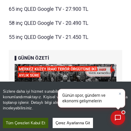
65 inç QLED Google TV - 27.900 TL
58 inç QLED Google TV - 20.490 TL
55 inç QLED Google TV - 21.450 TL
GÜNÜN ÖZETİ
×
Günün spor, gündem ve
Sizlere daha iyi hizmet sunabilmek adına sitemizde
çerez
ekonomi gelişmelerini analiz
konumlandırmaktayız. Kişisel verileriniz, KVKK ve GDPR kapsamında
edin!
|
toplanıp işlenir. Detaylı bilgi almak için
Aydınlatma Metnimizi
📰
Son 30 güne ait haberleri, spor gelişmelerini veya yazar yazılarını sorgulayabilirsiniz.
inceleyebilirsiniz.
Tüm Çerezleri Kabul Et
Çerez Ayarlarına Git