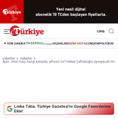
Yeni nesil dijital
abonelik 19 TL’den başlayan fiyatlarla.
GİRİŞ
SON DAKİKA
YAZARLAR
BİZİM SAYFA
GÜNDEM
POLİTİKA
EK
Haberler
Haberler
Ajax - Inter maçı hangi kanalda, şifresiz mi? Hakan Çalhanoğlu oynayacak mı!
Linke Tıkla, Türkiye Gazetesi'ni Google Favorilerine
Ekle!