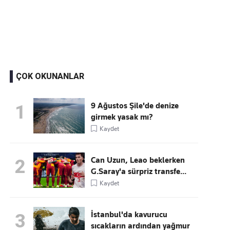
Kaçırmayın
Ücretsiz üye olun, gündemi şekillendiren gelişmeleri önce siz duyun
ÇOK OKUNANLAR
9 Ağustos Şile'de denize
1
girmek yasak mı?
Kaydet
Can Uzun, Leao beklerken
2
G.Saray'a sürpriz transfe...
Kaydet
İstanbul'da kavurucu
3
sıcakların ardından yağmur