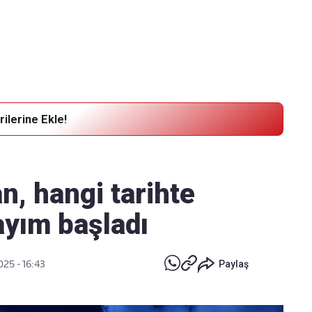
Haber Verin
Editör masamıza bilgi ve materyal göndermek için
tıklayın
ilerine Ekle!
, hangi tarihte
ayım başladı
025 - 16:43
Paylaş