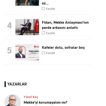
sü...
Kaydet
Fidan, Mekke Anlaşması'nın
4
perde arkasını anlattı
Kaydet
Kafeler dolu, sofralar boş
5
Kaydet
YAZARLAR
Yücel Koç
Mekke’yi korumayalım mı?