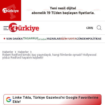
Yeni nesil dijital
abonelik 19 TL’den başlayan fiyatlarla.
GİRİŞ
SON DAKİKA
YAZARLAR
BİZİM SAYFA
GÜNDEM
POLİTİKA
EK
Haberler
Haberler
Robert Redford kimdir, kaç yaşındaydı, hangi filmlerde oynadı? Hollywood
yıldızı Redford hayatını kaybetti!
Linke Tıkla, Türkiye Gazetesi'ni Google Favorilerine
Ekle!