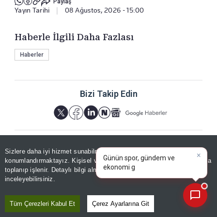
Paylaş
Yayın Tarihi
|
08 Ağustos, 2026 - 15:00
Haberle İlgili Daha Fazlası
Haberler
Bizi Takip Edin
×
Günün spor, gündem ve
Sizlere daha iyi hizmet sunabilmek adına sitemizde
çerez
ekonomi gelişmelerini analiz
konumlandırmaktayız. Kişisel verileriniz, KVKK ve GDPR kapsamında
edin!
YORUMLAR
toplanıp işlenir. Detaylı bilgi almak için
Aydınlatma Metnimizi
📰
Son 30 güne ait haberleri, spor gelişmelerini veya yazar yazılarını sorgulayabilirsiniz.
inceleyebilirsiniz.
Tüm Çerezleri Kabul Et
Çerez Ayarlarına Git
Yorum için giriş yapın