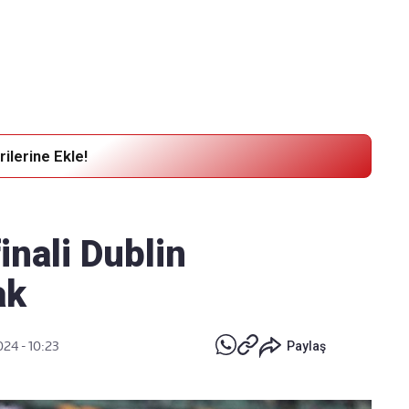
Haber Verin
Editör masamıza bilgi ve materyal göndermek için
tıklayın
ilerine Ekle!
inali Dublin
ak
024 - 10:23
Paylaş