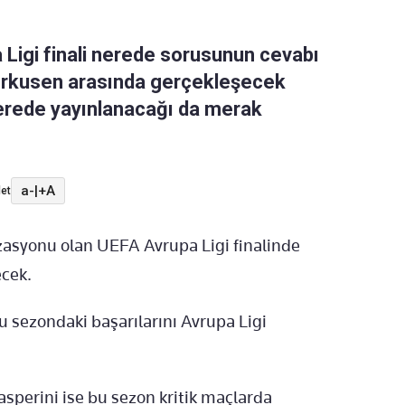
 Ligi finali nerede sorusunun cevabı
everkusen arasında gerçekleşecek
erede yayınlanacağı da merak
a-
|
+A
et
nizasyonu olan UEFA Avrupa Ligi finalinde
ecek.
 sezondaki başarılarını Avrupa Ligi
asperini ise bu sezon kritik maçlarda