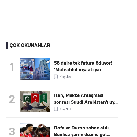
Kaçırmayın
Ücretsiz üye olun, gündemi şekillendiren gelişmeleri önce siz duyun
ÇOK OKUNANLAR
56 daire tek fatura ödüyor!
1
‘Müteahhit inşaatı yar...
Kaydet
İran, Mekke Anlaşması
2
sonrası Suudi Arabistan'ı uy...
Kaydet
Rafa ve Duran sahne aldı,
3
Benfica yarım düzine gol...