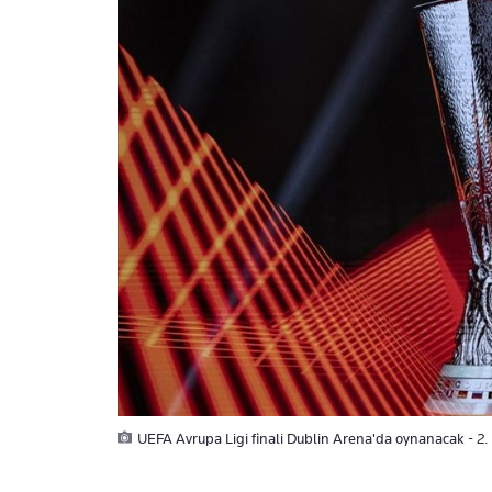
UEFA Avrupa Ligi finali Dublin Arena'da oynanacak - 2