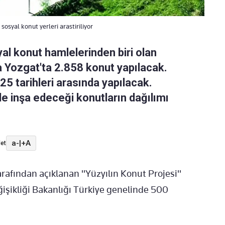
osyal konut yerleri arastiriliyor
al konut hamlelerinden biri olan
a Yozgat'ta 2.858 konut yapılacak.
25 tarihleri arasında yapılacak.
de inşa edeceği konutların dağılımı
a-
|
+A
et
afından açıklanan "Yüzyılın Konut Projesi"
ğişikliği Bakanlığı Türkiye genelinde 500