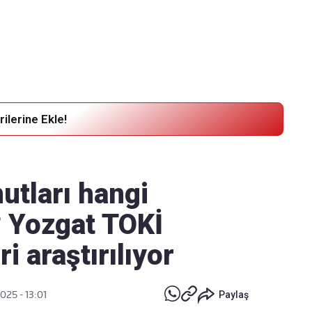
Haber Verin
Editör masamıza bilgi ve materyal
göndermek için
tıklayın
ilerine Ekle!
utları hangi
? Yozgat TOKİ
i araştırılıyor
025 - 13:01
Paylaş