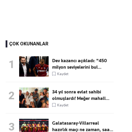
Kaçırmayın
Ücretsiz üye olun, gündemi
şekillendiren gelişmeleri önce siz duyun
ÇOK OKUNANLAR
Dev kazancı açıkladı: "450
1
milyon seviyelerini bul...
Kaydet
34 yıl sonra evlat sahibi
2
olmuşlardı! Meğer mahall...
Kaydet
Galatasaray-Villarreal
3
hazırlık maçı ne zaman, saa...