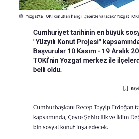
Yozgat'ta TOKI konutlari hangi ilçelerde yailacak? Yozgat TOKI s
Cumhuriyet tarihinin en büyük sosy
"Yüzyılı Konut Projesi" kapsamınd
Başvurular 10 Kasım - 19 Aralık 20
TOKİ'nin Yozgat merkez ile ilçeler
belli oldu.
Kayd
Cumhurbaşkanı Recep Tayyip Erdoğan tar
kapsamında, Çevre Şehircilik ve İklim De
bin sosyal konut inşa edecek.