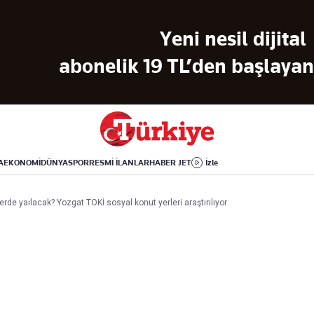
Dünya
Yaşam
Kültür-Sanat
Yeni nesil dijital
Orta Doğu
Sağlık
Sinema
Avrupa
Hava Durumu
Arkeoloji
abonelik 19 TL’den başlayan 
Amerika
Yemek
Kitap
Afrika
Seyahat
Tarih
İsrail-Gazze
Aktüel
A
EKONOMİ
DÜNYA
SPOR
RESMİ İLANLAR
HABER JET
İzle
Uygulamalar
erde yaılacak? Yozgat TOKİ sosyal konut yerleri araştırılıyor