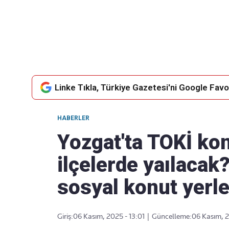
Takip Edin
Favori mecralarınızda haber
akışımıza ulaşın
Linke Tıkla, Türkiye Gazetesi'ni Google Favor
HABERLER
Yozgat'ta TOKİ kon
ilçelerde yaılacak
sosyal konut yerler
Giriş:
06 Kasım, 2025 - 13:01
|
Güncelleme:
06 Kasım, 2