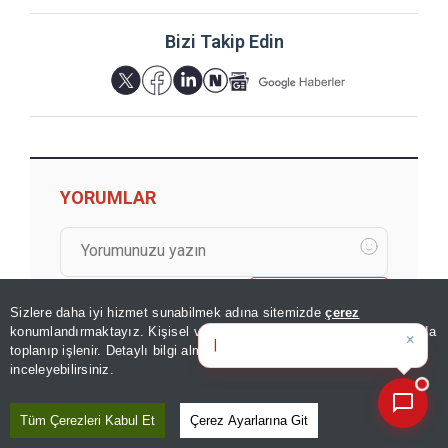
Bizi Takip Edin
YORUMLAR
Yorum için giriş yapın
Sizlere daha iyi hizmet sunabilmek adına sitemizde
çerez
×
Bugünkü yazarların köşe
konumlandırmaktayız. Kişisel verileriniz, KVKK ve GDPR kapsamında
yazılarını özet
toplanıp işlenir. Detaylı bilgi almak için
Aydınlatma Metnimizi
📰
Son 30 güne ait haberleri, spor gelişmelerini veya yazar yazılarını sorgulayabilirsiniz.
inceleyebilirsiniz.
Tüm Çerezleri Kabul Et
Çerez Ayarlarına Git