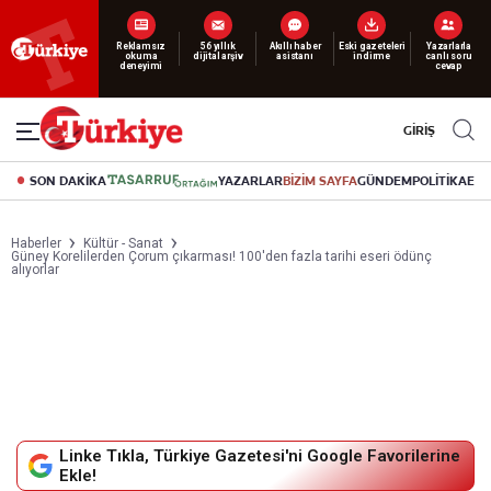
Reklamsız
56 yıllık
Akıllı haber
Eski gazeteleri
Yazarlarla
okuma
dijital arşiv
asistanı
indirme
canlı soru
deneyimi
cevap
GİRİŞ
SON DAKİKA
YAZARLAR
BİZİM SAYFA
GÜNDEM
POLİTİKA
EK
Haberler
Kültür - Sanat
Güney Korelilerden Çorum çıkarması! 100'den fazla tarihi eseri ödünç
alıyorlar
Linke Tıkla, Türkiye Gazetesi'ni Google Favorilerine
Ekle!