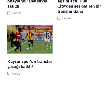
onaylandı! Dev şirket
ağzını açtı! Hull
satıldı
City'den ses getiren bir
transfer daha
Kaydet
Kaydet
Kayserispor'un transfer
yasağı kalktı!
Kaydet