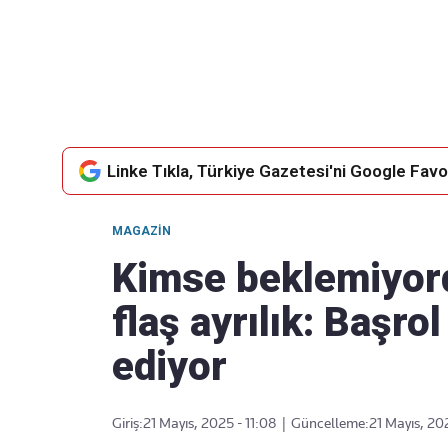
Takip Edin
Favori mecralarınızda haber akışımıza ulaşın
Linke Tıkla, Türkiye Gazetesi'ni Google Favor
MAGAZIN
Kimse beklemiyord
flaş ayrılık: Başr
ediyor
Giriş:
21 Mayıs, 2025 - 11:08
|
Güncelleme:
21 Mayıs, 20