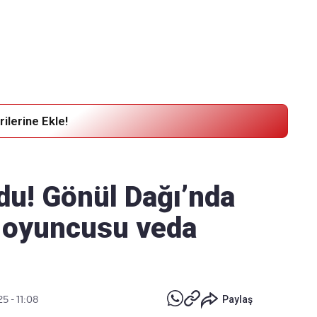
Haber Verin
Editör masamıza bilgi ve materyal göndermek için
tıklayın
ilerine Ekle!
u! Gönül Dağı’nda
ol oyuncusu veda
25 - 11:08
Paylaş