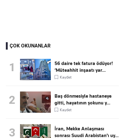
Kaçırmayın
Ücretsiz üye olun, gündemi şekillendiren gelişmeleri önce siz duyun
ÇOK OKUNANLAR
56 daire tek fatura ödüyor!
1
‘Müteahhit inşaatı yar...
Kaydet
Baş dönmesiyle hastaneye
2
gitti, hayatının şokunu y...
Kaydet
İran, Mekke Anlaşması
3
sonrası Suudi Arabistan'ı uy...