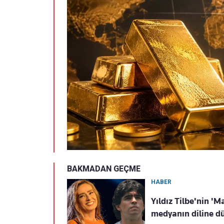
BAKMADAN GEÇME
HABER
Yıldız Tilbe'nin '
medyanın diline d