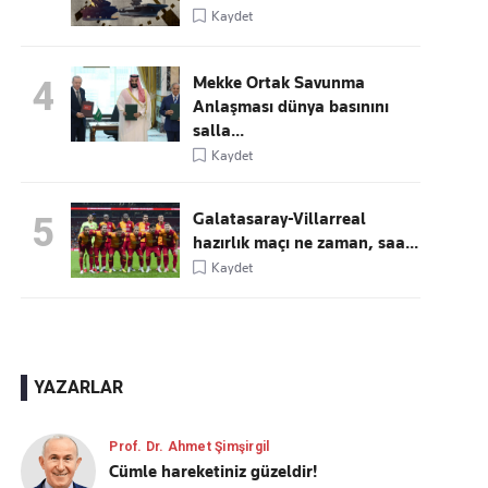
Kaydet
Mekke Ortak Savunma
4
Anlaşması dünya basınını
salla...
Kaydet
Galatasaray-Villarreal
5
hazırlık maçı ne zaman, saa...
Kaydet
YAZARLAR
Prof. Dr. Ahmet Şimşirgil
Cümle hareketiniz güzeldir!