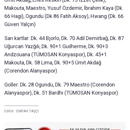
Makouta, Maestro, Yusuf Özdemir, İbrahim Kaya (Dk.
66 Hagi), Ogundu (Dk 86 Fatih Aksoy), Hwang (Dk. 66
Güven Yalçın)
Sarı kartlar: Dk. 44 Bjorlo, Dk. 70 Adil Demirbağ, Dk. 87
Uğurcan Yazğılı, Dk. 90+1 Guilherme, Dk. 90+3
Andzouana (TÜMOSAN Konyaspor), Dk. 45+1
Makouta, Dk. 58 Lima, Dk. 90+5 Ümit Akdağ
(Corendon Alanyaspor)
Goller: Dk. 28 Ogundu, Dk. 79 Maestro (Corendon
Alanyaspor), Dk. 51 Bardhi (TÜMOSAN Konyaspor)
Editör :
EMRAH TAŞÇI