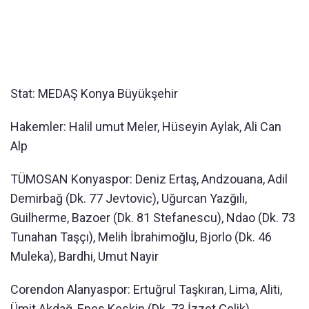
Stat: MEDAŞ Konya Büyükşehir
Hakemler: Halil umut Meler, Hüseyin Aylak, Ali Can
Alp
TÜMOSAN Konyaspor: Deniz Ertaş, Andzouana, Adil
Demirbağ (Dk. 77 Jevtovic), Uğurcan Yazğılı,
Guilherme, Bazoer (Dk. 81 Stefanescu), Ndao (Dk. 73
Tunahan Taşçı), Melih İbrahimoğlu, Bjorlo (Dk. 46
Muleka), Bardhi, Umut Nayir
Corendon Alanyaspor: Ertuğrul Taşkıran, Lima, Aliti,
Ümit Akdağ, Enes Keskin (Dk. 73 İzzet Çelik),