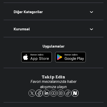
Bugünün Yazarları
Diğer Kategoriler
Tüm Yazarlar
Magazin
Kurumsal
Teknoloji
Resmî Ilanlar
Hakkımızda
Uygulamalar
Haberler
İletişim
Foto Haber
Künye
Video Galeri
Gazete Aboneliği
Danışma Telefonları
Takip Edin
Favori mecralarınızda haber
Yasal
akışımıza ulaşın
Reklam Ver