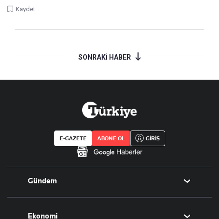
Kaydet
SONRAKİ HABER
E-GAZETE
ABONE OL
GİRİŞ
Gündem
Politika
Ekonomi
Eğitim