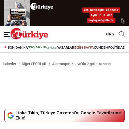
Yeni nesil dijital abonelik!
Aylık 19 TL’ den
başlayan fiyatlarla.
GİRİŞ
SON DAKİKA
YAZARLAR
BİZİM SAYFA
GÜNDEM
POLİTİKA
EK
Haberler
Diğer SPORLAR
Alanyaspor, Konya'da 2 golle kazandı
Linke Tıkla, Türkiye Gazetesi'ni Google Favorilerine
Ekle!