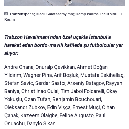
Trabzonspor açıkladı: Galatasaray maçı kamp kadrosu belli oldu - 1.
Resim
Trabzon Havalimanı'ndan özel uçakla İstanbul'a
hareket eden bordo-mavili kafilede şu futbolcular yer
alıyor:
Andre Onana, ⁠Onuralp Çevikkan, Ahmet Doğan
Yıldırım, ⁠Wagner Pina, ⁠Arif Boşluk,⁠ ⁠Mustafa Eskihellaç,
⁠Stefan Savic, ⁠Serdar Saatçı, ⁠Arseniy Batagov, ⁠Rayyan
Baniya, ⁠Christ Inao Oulai, ⁠Tim Jabol Folcarelli, Okay
Yokuşlu, Ozan Tufan, ⁠Benjamin Bouchouari,
⁠Oleksandr Zubkov, Edin Vişça, Ernest Muçi, ⁠Cihan
Çanak, ⁠Kazeem Olaigbe, ⁠Felipe Augusto, ⁠Paul
Onuachu, ⁠Danylo Sikan