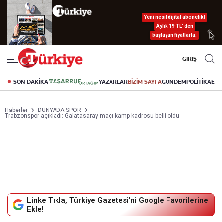
Yeni nesil dijital abonelik!
Aylık 19 TL’ den
başlayan fiyatlarla.
GİRİŞ
SON DAKİKA
YAZARLAR
BİZİM SAYFA
GÜNDEM
POLİTİKA
EK
Haberler
DÜNYADA SPOR
Trabzonspor açıkladı: Galatasaray maçı kamp kadrosu belli oldu
Linke Tıkla, Türkiye Gazetesi'ni Google Favorilerine
Ekle!