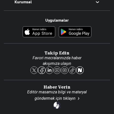
Kurumsal
Teknoloji
Resmî Ilanlar
Hakkımızda
Uygulamalar
Haberler
İletişim
Foto Haber
Künye
Video Galeri
Gazete Aboneliği
Danışma Telefonları
Takip Edin
Favori mecralarınızda haber
Yasal
akışımıza ulaşın
Reklam Ver
Haber Verin
Editör masamıza bilgi ve materyal
göndermek için
tıklayın