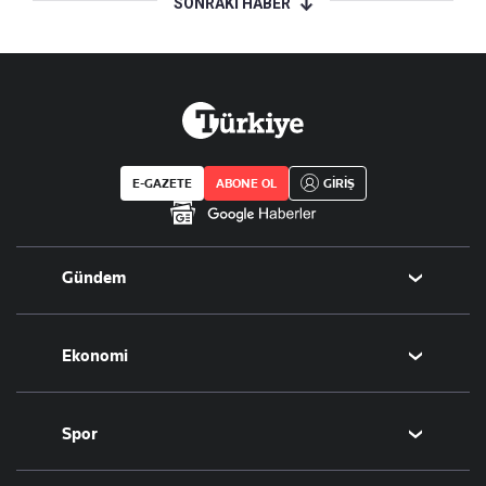
SONRAKİ HABER
E-GAZETE
ABONE OL
GİRİŞ
Gündem
Politika
Ekonomi
Eğitim
Borsa
Spor
Altın
Döviz
Futbol