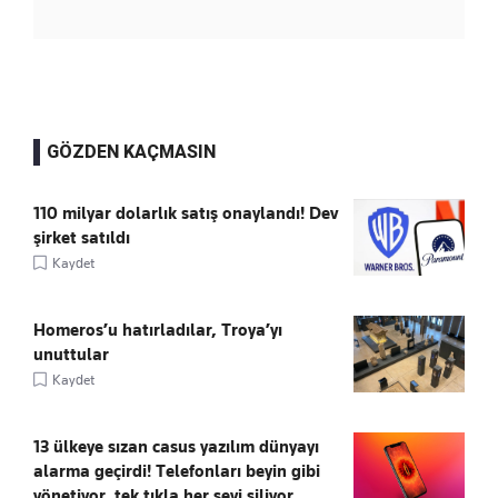
GÖZDEN KAÇMASIN
110 milyar dolarlık satış onaylandı! Dev
şirket satıldı
Kaydet
Homeros’u hatırladılar, Troya’yı
unuttular
Kaydet
13 ülkeye sızan casus yazılım dünyayı
alarma geçirdi! Telefonları beyin gibi
yönetiyor, tek tıkla her şeyi siliyor