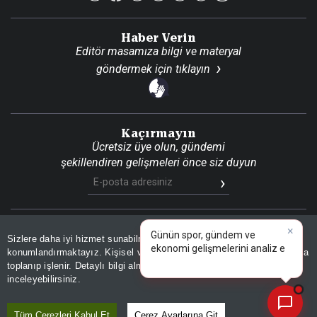
Haber Verin
Editör masamıza bilgi ve materyal
göndermek için
tıklayın
Kaçırmayın
Ücretsiz üye olun, gündemi
şekillendiren gelişmeleri önce siz duyun
×
Günün spor, gündem ve
Son Dakika
Site Haritası
RSS
KVKK Aydınlatma Metni
Sizlere daha iyi hizmet sunabilmek adına sitemizde
çerez
Gizlilik Politikası
Çerez Politikası
ekonomi gelişmelerini analiz
konumlandırmaktayız. Kişisel verileriniz, KVKK ve GDPR kapsamında
edin!
toplanıp işlenir. Detaylı bilgi almak için
Aydınlatma Metnimizi
📰
Son 30 güne ait haberleri, spor gelişmelerini veya yazar yazılarını sorgulayabilirsiniz.
© 2026 İhlas Medya Grubu. Tüm Hakları Saklıdır
inceleyebilirsiniz.
Tüm Çerezleri Kabul Et
Çerez Ayarlarına Git