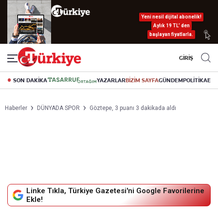
Yeni nesil dijital abonelik!
Aylık 19 TL’ den
başlayan fiyatlarla.
GİRİŞ
SON DAKİKA
YAZARLAR
BİZİM SAYFA
GÜNDEM
POLİTİKA
EK
Haberler
DÜNYADA SPOR
Göztepe, 3 puanı 3 dakikada aldı
Linke Tıkla, Türkiye Gazetesi'ni Google Favorilerine
Ekle!