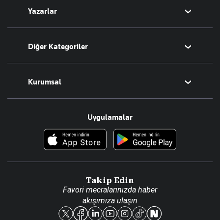
Yazarlar
Tarih
Sesli Yayınlar
Bugünün Yazarları
Diğer Kategoriler
Tüm Yazarlar
Magazin
Kurumsal
Teknoloji
Resmî Ilanlar
Hakkımızda
Uygulamalar
Haberler
İletişim
Foto Haber
Künye
Video Galeri
Gazete Aboneliği
Danışma Telefonları
Takip Edin
Favori mecralarınızda haber
Yasal
akışımıza ulaşın
Reklam Ver