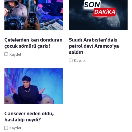
Çetelerden kan donduran
Suudi Arabistan'daki
çocuk sömürü çarkı!
petrol devi Aramco'ya
saldırı
Kaydet
Kaydet
Cansever neden öldü,
hastalığı neydi?
Kaydet