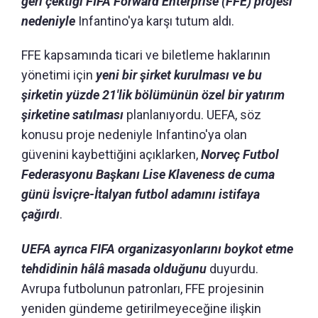
geri çektiği FIFA Forward Enterprise (FFE) projesi
nedeniyle
Infantino'ya karşı tutum aldı.
FFE kapsamında ticari ve biletleme haklarının
yönetimi için
yeni bir şirket kurulması ve bu
şirketin yüzde 21'lik bölümünün özel bir yatırım
şirketine satılması
planlanıyordu. UEFA, söz
konusu proje nedeniyle Infantino'ya olan
güvenini kaybettiğini açıklarken,
Norveç Futbol
Federasyonu Başkanı Lise Klaveness de cuma
günü İsviçre-İtalyan futbol adamını istifaya
çağırdı
.
UEFA ayrıca FIFA organizasyonlarını boykot etme
tehdidinin hâlâ masada olduğunu
duyurdu.
Avrupa futbolunun patronları, FFE projesinin
yeniden gündeme getirilmeyeceğine ilişkin