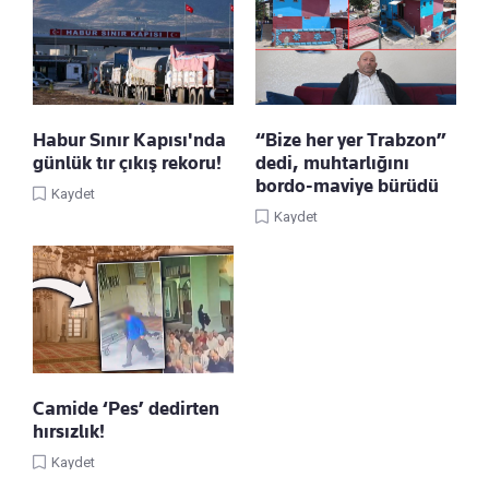
Habur Sınır Kapısı'nda
“Bize her yer Trabzon”
günlük tır çıkış rekoru!
dedi, muhtarlığını
bordo-maviye bürüdü
Kaydet
Kaydet
Camide ‘Pes’ dedirten
hırsızlık!
Kaydet