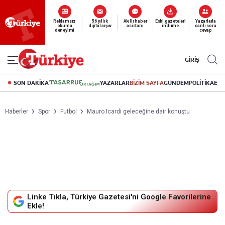
Reklamsız
56 yıllık
Akıllı haber
Eski gazeteleri
Yazarlarla
okuma
dijital arşiv
asistanı
indirme
canlı soru
deneyimi
cevap
GİRİŞ
SON DAKİKA
YAZARLAR
BİZİM SAYFA
GÜNDEM
POLİTİKA
EK
Haberler
Spor
Futbol
Mauro Icardi geleceğine dair konuştu
Linke Tıkla, Türkiye Gazetesi'ni Google Favorilerine
Ekle!