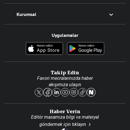
Magazin
Kurumsal
Teknoloji
Resmî Ilanlar
Hakkımızda
Uygulamalar
Haberler
İletişim
Foto Haber
Künye
Video Galeri
Gazete Aboneliği
Danışma Telefonları
Takip Edin
Favori mecralarınızda haber
Yasal
akışımıza ulaşın
Reklam Ver
Haber Verin
Editör masamıza bilgi ve materyal
göndermek için
tıklayın