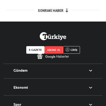
SONRAKİ HABER
E-GAZETE
ABONE OL
GİRİŞ
Gündem
Politika
Ekonomi
Eğitim
Borsa
Spor
Altın