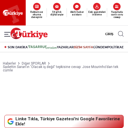
Reklamsız
56 yıllık
Akıllı haber
Eski gazeteleri
Yazarlarla
okuma
dijital arşiv
asistanı
indirme
canlı soru
deneyimi
cevap
GİRİŞ
SON DAKİKA
YAZARLAR
BİZİM SAYFA
GÜNDEM
POLİTİKA
EK
Haberler
Diğer SPORLAR
Sadettin Saran'ın 'Olacak iş değil' tepkisine cevap: Jose Mourinho'dan tek
cümle
Linke Tıkla, Türkiye Gazetesi'ni Google Favorilerine
Ekle!