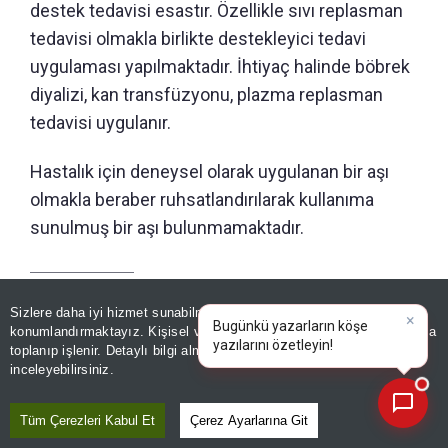
destek tedavisi esastır. Özellikle sıvı replasman
tedavisi olmakla birlikte destekleyici tedavi
uygulaması yapılmaktadır. İhtiyaç halinde böbrek
diyalizi, kan transfüzyonu, plazma replasman
tedavisi uygulanır.
Hastalık için deneysel olarak uygulanan bir aşı
olmakla beraber ruhsatlandırılarak kullanıma
sunulmuş bir aşı bulunmamaktadır.
Editör :
ÖZGE YİĞİT
Sizlere daha iyi hizmet sunabilmek adına sitemizde
çerez
konumlandırmaktayız. Kişisel verileriniz, KVKK ve GDPR kapsamında
×
Bugünkü yazarların köşe yazıl
|
toplanıp işlenir. Detaylı bilgi almak için
Aydınlatma Metnimizi
📰
Paylaş
Son 30 güne ait haberleri, spor gelişmelerini veya yazar yazılarını sorgulayabilirsiniz.
inceleyebilirsiniz.
Yayın Tarihi
|
08 Ağustos, 2026 - 12:24
Tüm Çerezleri Kabul Et
Çerez Ayarlarına Git
Haberle İlgili Daha Fazlası