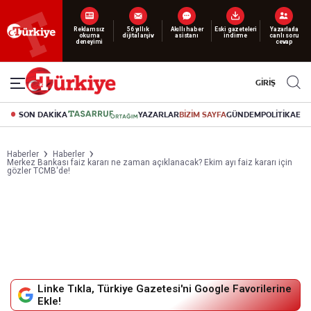
Yeni nesil dijital
abonelik 19 TL’den başlayan fiyatlarla.
GİRİŞ
SON DAKİKA
YAZARLAR
BİZİM SAYFA
GÜNDEM
POLİTİKA
EK
Haberler
Haberler
Merkez Bankası faiz kararı ne zaman açıklanacak? Ekim ayı faiz kararı için
gözler TCMB'de!
Linke Tıkla, Türkiye Gazetesi'ni Google Favorilerine
Ekle!