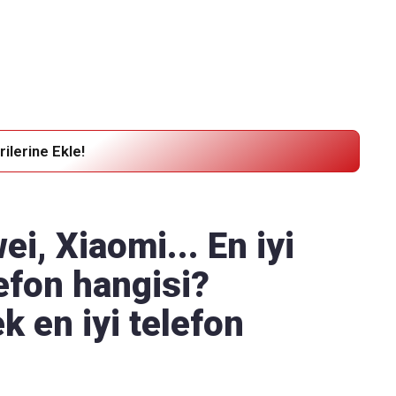
Haber Verin
Editör masamıza bilgi ve materyal göndermek için
tıklayın
ilerine Ekle!
i, Xiaomi... En iyi
efon hangisi?
k en iyi telefon