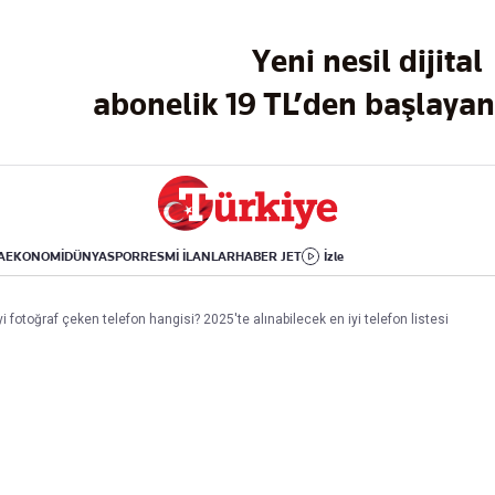
Dünya
Yaşam
Kültür-Sanat
Yeni nesil dijital
Orta Doğu
Sağlık
Sinema
Avrupa
Hava Durumu
Arkeoloji
abonelik 19 TL’den başlayan 
Amerika
Yemek
Kitap
Afrika
Seyahat
Tarih
İsrail-Gazze
Aktüel
A
EKONOMİ
DÜNYA
SPOR
RESMİ İLANLAR
HABER JET
İzle
Uygulamalar
i fotoğraf çeken telefon hangisi? 2025'te alınabilecek en iyi telefon listesi
rı