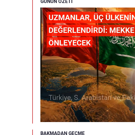
GÜNÜN ÖZETİ
BAKMADAN GEÇME