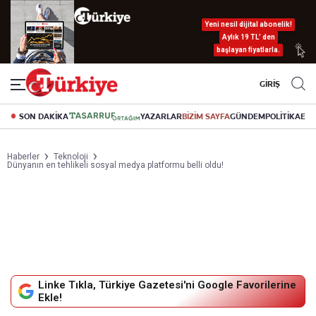
Yeni nesil dijital abonelik!
Aylık 19 TL’ den
başlayan fiyatlarla.
GİRİŞ
SON DAKİKA
YAZARLAR
BİZİM SAYFA
GÜNDEM
POLİTİKA
EK
Haberler
Teknoloji
Dünyanın en tehlikeli sosyal medya platformu belli oldu!
Linke Tıkla, Türkiye Gazetesi'ni Google Favorilerine
Ekle!