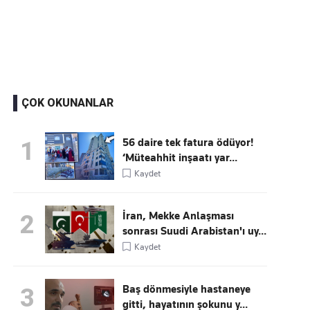
Kaçırmayın
Ücretsiz üye olun, gündemi şekillendiren gelişmeleri önce siz duyun
ÇOK OKUNANLAR
56 daire tek fatura ödüyor!
1
‘Müteahhit inşaatı yar...
Kaydet
İran, Mekke Anlaşması
2
sonrası Suudi Arabistan'ı uy...
Kaydet
Baş dönmesiyle hastaneye
3
gitti, hayatının şokunu y...