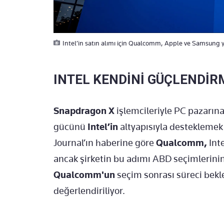
Intel’in satın alımı için Qualcomm, Apple ve Samsung y
INTEL KENDİNİ GÜÇLENDİR
Snapdragon
X
işlemcileriyle PC pazarın
gücünü
Intel’in
altyapısıyla desteklemek i
Journal’ın haberine göre
Qualcomm,
Inte
ancak şirketin bu adımı ABD seçimlerinin 
Qualcomm'un
seçim sonrası süreci bekle
değerlendiriliyor.