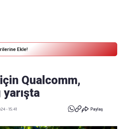
Haber Verin
Editör masamıza bilgi ve materyal göndermek için
tıklayın
ilerine Ekle!
ı için Qualcomm,
yarışta
24 - 15:41
Paylaş