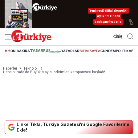
Yeni nesil dijital abonelik!
Aylık 19 TL’ den
başlayan fiyatlarla.
GİRİŞ
SON DAKİKA
YAZARLAR
BİZİM SAYFA
GÜNDEM
POLİTİKA
EK
Haberler
Teknoloji
Hepsiburada’da Büyük Mayıs indirimleri kampanyası başladı!
Linke Tıkla, Türkiye Gazetesi'ni Google Favorilerine
Ekle!