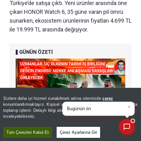
Türkiye’de satışa çıktı. Yeni ürünler arasında öne
çıkan HONOR Watch 6, 35 güne varan pil ömrü
sunarken, ekosistem ürünlerinin fiyatları 4.699 TL
ile 19.999 TL arasında değişiyor.
GÜNÜN ÖZETİ
Sizlere daha iyi hizmet sunabilmek adına sitemizde
çerez
×
Bugünün öne çıkan manşetleri
konumlandırmaktayız. Kişisel verileriniz, KVKK ve GDPR kapsamında
ve gelişmeleri neler?
|
toplanıp işlenir. Detaylı bilgi almak için
Aydınlatma Metnimizi
📰
Son 30 güne ait haberleri, spor gelişmelerini veya yazar yazılarını sorgulayabilirsiniz.
inceleyebilirsiniz.
Tüm Çerezleri Kabul Et
Çerez Ayarlarına Git