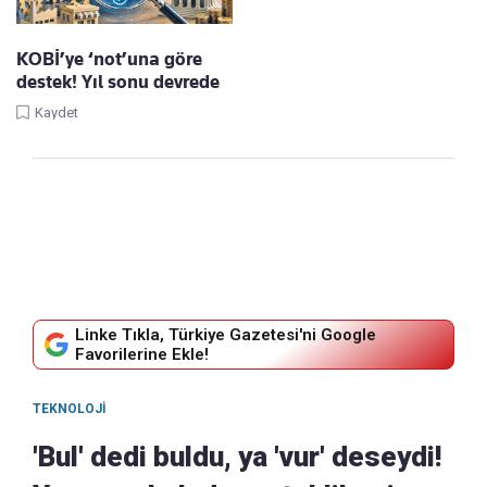
KOBİ’ye ‘not’una göre
destek! Yıl sonu devrede
Kaydet
Linke Tıkla, Türkiye Gazetesi'ni Google
Favorilerine Ekle!
TEKNOLOJI
'Bul' dedi buldu, ya 'vur' deseydi!