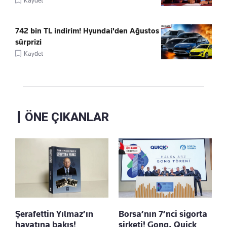
Kaydet
742 bin TL indirim! Hyundai'den Ağustos
sürprizi
Kaydet
ÖNE ÇIKANLAR
Şerafettin Yılmaz’ın
Borsa’nın 7’nci sigorta
hayatına bakış!
şirketi! Gong, Quick