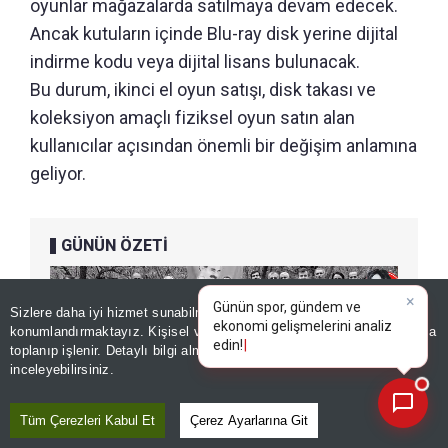
oyunlar mağazalarda satılmaya devam edecek.
Ancak kutuların içinde Blu-ray disk yerine dijital
indirme kodu veya dijital lisans bulunacak.
Bu durum, ikinci el oyun satışı, disk takası ve
koleksiyon amaçlı fiziksel oyun satın alan
kullanıcılar açısından önemli bir değişim anlamına
geliyor.
GÜNÜN ÖZETİ
×
Günün spor, gündem ve
Sizlere daha iyi hizmet sunabilmek adına sitemizde
çerez
ekonomi gelişmelerini analiz
konumlandırmaktayız. Kişisel verileriniz, KVKK ve GDPR kapsamında
edin!
toplanıp işlenir. Detaylı bilgi almak için
Aydınlatma Metnimizi
📰
Son 30 güne ait haberleri, spor gelişmelerini veya yazar yazılarını sorgulayabilirsiniz.
inceleyebilirsiniz.
Tüm Çerezleri Kabul Et
Çerez Ayarlarına Git