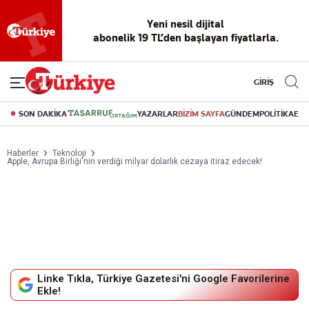
Yeni nesil dijital
abonelik 19 TL’den başlayan fiyatlarla.
GİRİŞ
SON DAKİKA
YAZARLAR
BİZİM SAYFA
GÜNDEM
POLİTİKA
EK
Haberler
Teknoloji
Apple, Avrupa Birliği'nin verdiği milyar dolarlık cezaya itiraz edecek!
Linke Tıkla, Türkiye Gazetesi'ni Google Favorilerine
Ekle!