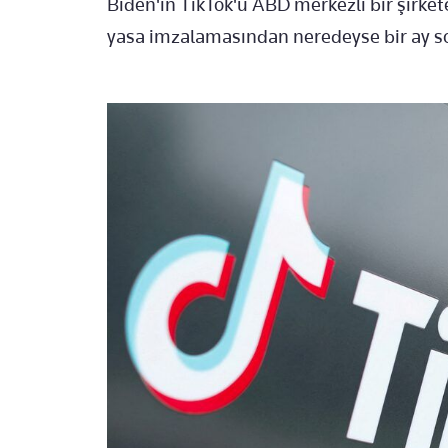
Biden'ın TikTok'u ABD merkezli bir şirket
yasa imzalamasından neredeyse bir ay so