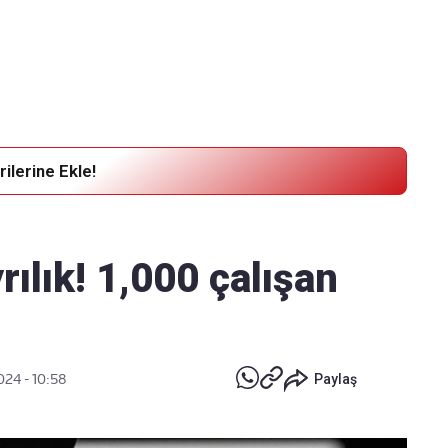
Haber Verin
Editör masamıza bilgi ve materyal
göndermek için
tıklayın
ilerine Ekle!
rılık! 1,000 çalışan
024 - 10:58
Paylaş