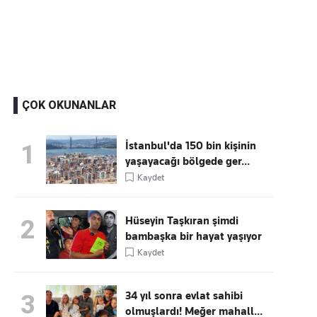
Kaçırmayın
Ücretsiz üye olun, gündemi
şekillendiren gelişmeleri önce siz duyun
ÇOK OKUNANLAR
İstanbul'da 150 bin kişinin
1
yaşayacağı bölgede ger...
Kaydet
Hüseyin Taşkıran şimdi
2
bambaşka bir hayat yaşıyor
Kaydet
34 yıl sonra evlat sahibi
3
olmuşlardı! Meğer mahall...