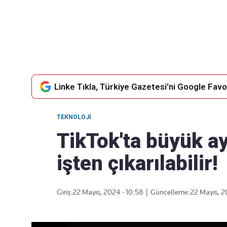
Takip Edin
Favori mecralarınızda haber
akışımıza ulaşın
Linke Tıkla, Türkiye Gazetesi'ni Google Favor
TEKNOLOJI
TikTok'ta büyük ay
işten çıkarılabilir!
Giriş:
22 Mayıs, 2024 - 10:58
|
Güncelleme:
22 Mayıs, 2