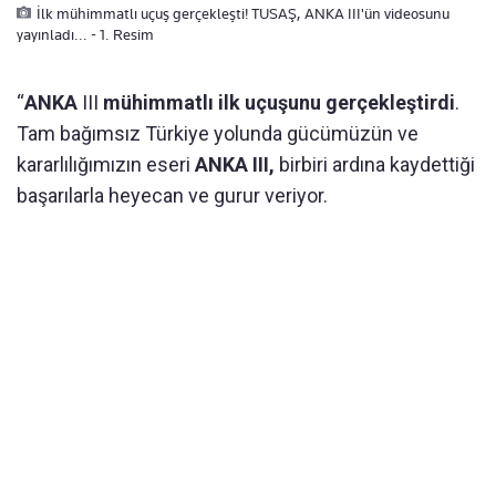
İlk mühimmatlı uçuş gerçekleşti! TUSAŞ, ANKA III'ün videosunu
yayınladı... - 1. Resim
“
ANKA
III
mühimmatlı
ilk
uçuşunu
gerçekleştirdi
.
Tam bağımsız Türkiye yolunda
gücümüzün ve
kararlılığımızın
eseri
ANKA
III,
birbiri ardına kaydettiği
başarılarla heyecan ve gurur veriyor.