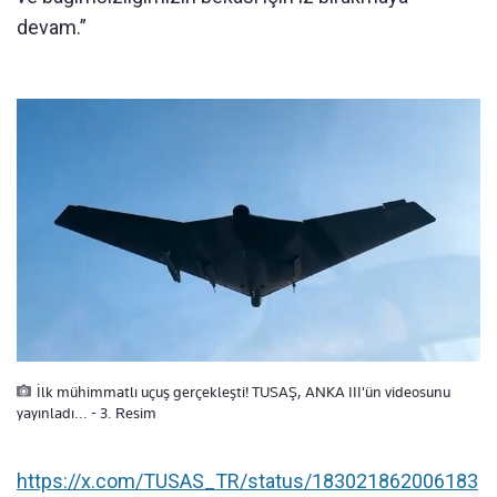
devam.”
İlk mühimmatlı uçuş gerçekleşti! TUSAŞ, ANKA III'ün videosunu
yayınladı... - 3. Resim
https://x.com/TUSAS_TR/status/183021862006183