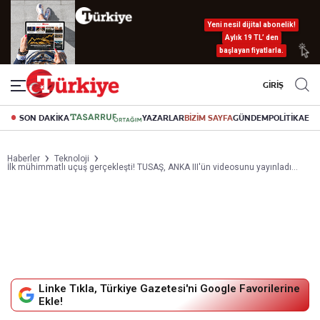
Yeni nesil dijital abonelik!
Aylık 19 TL’ den
başlayan fiyatlarla.
GİRİŞ
SON DAKİKA
YAZARLAR
BİZİM SAYFA
GÜNDEM
POLİTİKA
EK
Haberler
Teknoloji
İlk mühimmatlı uçuş gerçekleşti! TUSAŞ, ANKA III'ün videosunu yayınladı...
Linke Tıkla, Türkiye Gazetesi'ni Google Favorilerine
Ekle!