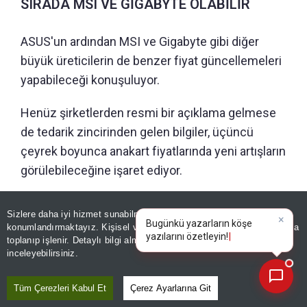
SIRADA MSI VE GİGABYTE OLABİLİR
ASUS'un ardından MSI ve Gigabyte gibi diğer
büyük üreticilerin de benzer fiyat güncellemeleri
yapabileceği konuşuluyor.
Henüz şirketlerden resmi bir açıklama gelmese
de tedarik zincirinden gelen bilgiler, üçüncü
çeyrek boyunca anakart fiyatlarında yeni artışların
görülebileceğine işaret ediyor.
Sizlere daha iyi hizmet sunabilmek adına sitemizde
çerez
×
ÖNERİLEN HABERLER
Bugünkü yazarların köşe
konumlandırmaktayız. Kişisel verileriniz, KVKK ve GDPR kapsamında
yazılarını özetleyin
toplanıp işlenir. Detaylı bilgi almak için
Aydınlatma Metnimizi
DÜNYA
📰
Son 30 güne ait haberleri, spor gelişmelerini veya yazar yazılarını sorgulayabilirsiniz.
inceleyebilirsiniz.
114 bin kişinin bilgileri çalındı!
İngiltere'de Savunma
Tüm Çerezleri Kabul Et
Çerez Ayarlarına Git
Bakanlığı hacklendi