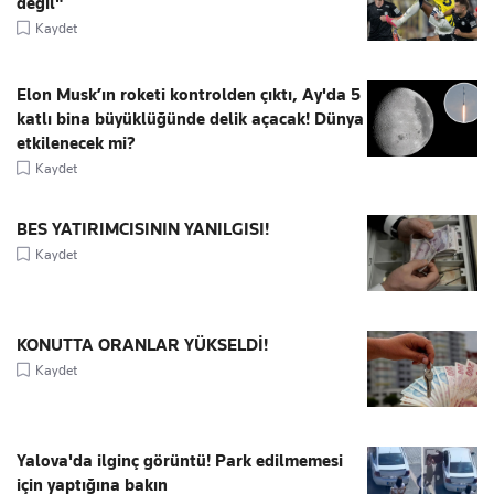
değil"
Kaydet
Elon Musk’ın roketi kontrolden çıktı, Ay'da 5
katlı bina büyüklüğünde delik açacak! Dünya
etkilenecek mi?
Kaydet
BES YATIRIMCISININ YANILGISI!
Kaydet
KONUTTA ORANLAR YÜKSELDİ!
Kaydet
Yalova'da ilginç görüntü! Park edilmemesi
için yaptığına bakın