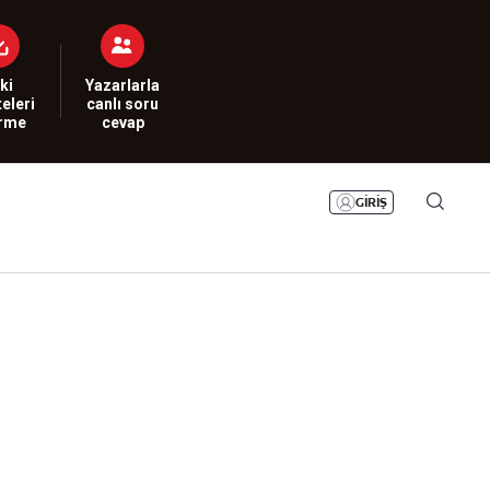
Bizim Sayfa
Namaz Vakitleri
Sesli Yayınlar
ki
Yazarlarla
eleri
canlı soru
irme
cevap
GİRİŞ