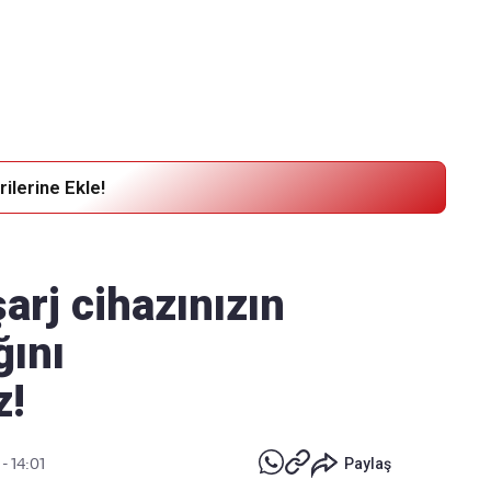
Haber Verin
Editör masamıza bilgi ve materyal göndermek için
tıklayın
ilerine Ekle!
şarj cihazınızın
ğını
z!
 - 14:01
Paylaş