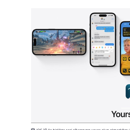
iOS 18 ile birlikte şarj cihazınızın yavaş olup olmadığını