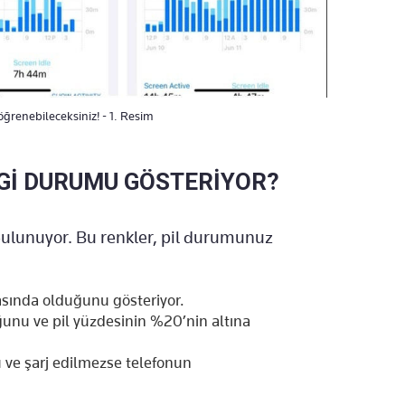
 öğrenebileceksiniz! - 1. Resim
NGİ DURUMU GÖSTERİYOR?
e bulunuyor. Bu renkler, pil durumunuz
asında olduğunu gösteriyor.
unu ve pil yüzdesinin %20’nin altına
u ve şarj edilmezse telefonun