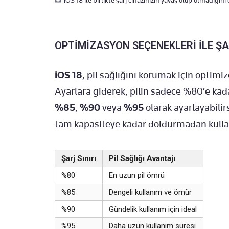
OPTİMİZASYON SEÇENEKLERİ İLE ŞAR
iOS 18
, pil sağlığını korumak için optimiz
Ayarlara giderek, pilin sadece %80’e kadar
%85
,
%90
veya
%95
olarak ayarlayabilir
tam kapasiteye kadar doldurmadan kullanm
Şarj Sınırı
Pil Sağlığı Avantajı
%80
En uzun pil ömrü
%85
Dengeli kullanım ve ömür
%90
Gündelik kullanım için ideal
%95
Daha uzun kullanım süresi