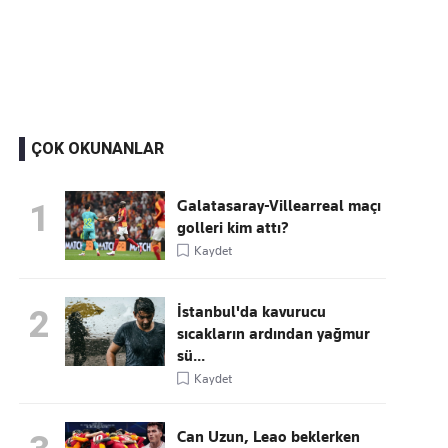
Kaçırmayın
Ücretsiz üye olun, gündemi şekillendiren gelişmeleri önce siz duyun
ÇOK OKUNANLAR
Galatasaray-Villearreal maçı
1
golleri kim attı?
Kaydet
İstanbul'da kavurucu
2
sıcakların ardından yağmur
sü...
Kaydet
Can Uzun, Leao beklerken