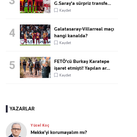
3
G.Saray'a sürpriz transfe...
Kaydet
Galatasaray-Villarreal maçı
4
hangi kanalda?
Kaydet
FETÖ'cü Burkay Karatepe
5
işaret etmişti! Yapılan ar...
Kaydet
YAZARLAR
Yücel Koç
Mekke’yi korumayalım mı?