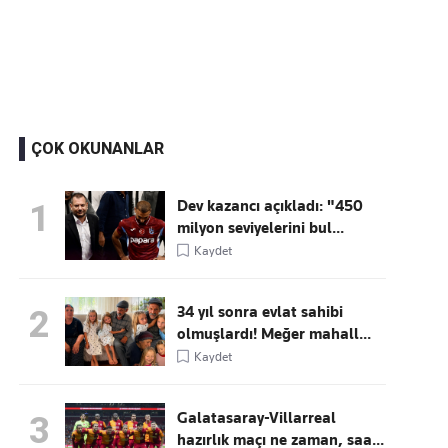
Kaçırmayın
Ücretsiz üye olun, gündemi
şekillendiren gelişmeleri önce siz duyun
ÇOK OKUNANLAR
Dev kazancı açıkladı: "450
1
milyon seviyelerini bul...
Kaydet
34 yıl sonra evlat sahibi
2
olmuşlardı! Meğer mahall...
Kaydet
Galatasaray-Villarreal
3
hazırlık maçı ne zaman, saa...