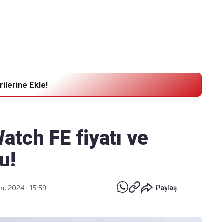
Haber Verin
Editör masamıza bilgi ve materyal
göndermek için
tıklayın
ilerine Ekle!
tch FE fiyatı ve
u!
n, 2024 - 15:59
Paylaş