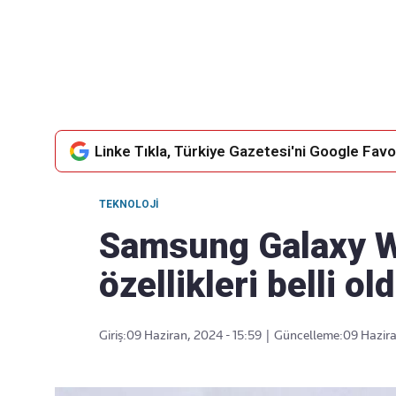
Takip Edin
Favori mecralarınızda haber
akışımıza ulaşın
Linke Tıkla, Türkiye Gazetesi'ni Google Favor
TEKNOLOJI
Samsung Galaxy Wa
özellikleri belli old
Giriş:
09 Haziran, 2024 - 15:59
|
Güncelleme:
09 Hazira