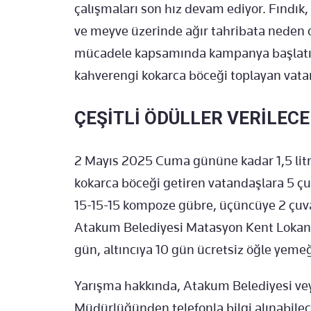
çalışmaları son hız devam ediyor. Fındık,
ve meyve üzerinde ağır tahribata neden 
mücadele kapsamında kampanya başlatıld
kahverengi kokarca böceği toplayan vatand
ÇEŞİTLİ ÖDÜLLER VERİLEC
2 Mayıs 2025 Cuma gününe kadar 1,5 litre
kokarca böceği getiren vatandaşlara 5 çu
15-15-15 kompoze gübre, üçüncüye 2 çuv
Atakum Belediyesi Matasyon Kent Lokanta
gün, altıncıya 10 gün ücretsiz öğle yemeğ
Yarışma hakkında, Atakum Belediyesi ve
Müdürlüğünden telefonla bilgi alınabilece