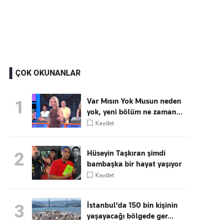
Kaçırmayın
Ücretsiz üye olun, gündemi
şekillendiren gelişmeleri önce siz duyun
ÇOK OKUNANLAR
Var Mısın Yok Musun neden
1
yok, yeni bölüm ne zaman...
Kaydet
Hüseyin Taşkıran şimdi
2
bambaşka bir hayat yaşıyor
Kaydet
İstanbul'da 150 bin kişinin
3
yaşayacağı bölgede ger...