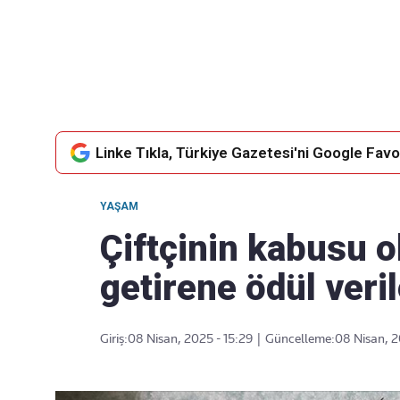
Takip Edin
Favori mecralarınızda haber
akışımıza ulaşın
Linke Tıkla, Türkiye Gazetesi'ni Google Favor
YAŞAM
Çiftçinin kabusu 
getirene ödül veri
Giriş:
08 Nisan, 2025 - 15:29
|
Güncelleme:
08 Nisan, 2