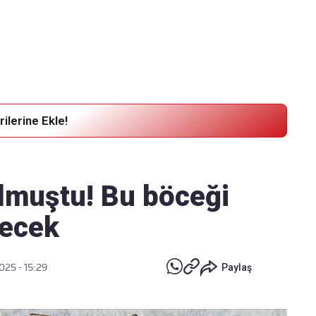
Haber Verin
Editör masamıza bilgi ve materyal
göndermek için
tıklayın
ilerine Ekle!
olmuştu! Bu böceği
lecek
025 - 15:29
Paylaş