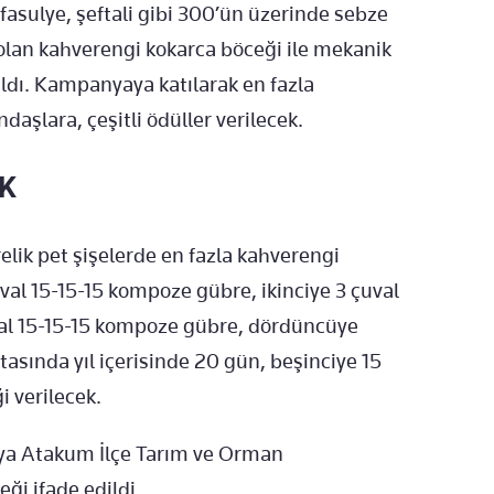
 fasulye, şeftali gibi 300’ün üzerinde sebze
olan kahverengi kokarca böceği ile mekanik
ı. Kampanyaya katılarak en fazla
aşlara, çeşitli ödüller verilecek.
EK
lik pet şişelerde en fazla kahverengi
val 15-15-15 kompoze gübre, ikinciye 3 çuval
al 15-15-15 kompoze gübre, dördüncüye
sında yıl içerisinde 20 gün, beşinciye 15
i verilecek.
ya Atakum İlçe Tarım ve Orman
ği ifade edildi.