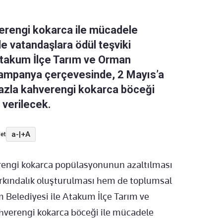
erengi kokarca ile mücadele
e vatandaşlara ödül teşviki
Atakum İlçe Tarım ve Orman
 kampanya çerçevesinde, 2 Mayıs’a
n fazla kahverengi kokarca böceği
 verilecek.
a-
|
+A
et
erengi kokarca popülasyonunun azaltılması
rkındalık oluşturulması hem de toplumsal
m Belediyesi ile Atakum İlçe Tarım ve
ahverengi kokarca böceği ile mücadele