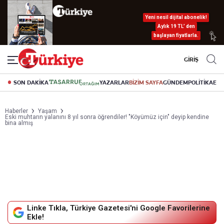
Yeni nesil dijital abonelik!
Aylık 19 TL’ den
başlayan fiyatlarla.
GİRİŞ
SON DAKİKA
YAZARLAR
BİZİM SAYFA
GÜNDEM
POLİTİKA
EK
Haberler
Yaşam
Eski muhtarın yalanını 8 yıl sonra öğrendiler! "Köyümüz için" deyip kendine
bina almış
Linke Tıkla, Türkiye Gazetesi'ni Google Favorilerine
Ekle!