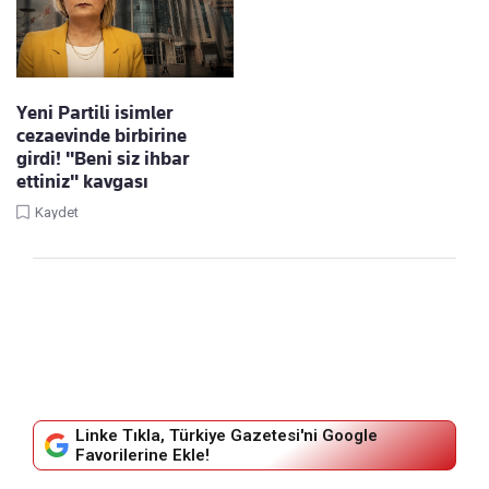
Yeni Partili isimler
cezaevinde birbirine
girdi! "Beni siz ihbar
ettiniz" kavgası
Kaydet
Linke Tıkla, Türkiye Gazetesi'ni Google
Favorilerine Ekle!