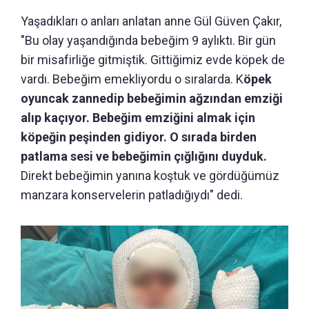
Yaşadıkları o anları anlatan anne Gül Güven Çakır,
"Bu olay yaşandığında bebeğim 9 aylıktı. Bir gün
bir misafirliğe gitmiştik. Gittiğimiz evde köpek de
vardı. Bebeğim emekliyordu o sıralarda. K
öpek
oyuncak zannedip bebeğimin ağzından emziği
alıp kaçıyor. Bebeğim emziğini almak için
köpeğin peşinden gidiyor. O sırada birden
patlama sesi ve bebeğimin çığlığını duyduk.
Direkt bebeğimin yanına koştuk ve gördüğümüz
manzara konservelerin patladığıydı" dedi.