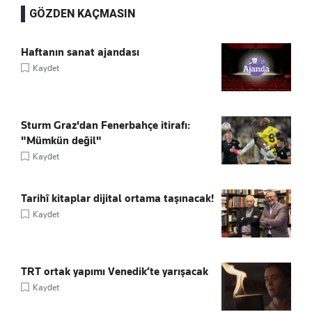
GÖZDEN KAÇMASIN
Haftanın sanat ajandası
Kaydet
Sturm Graz'dan Fenerbahçe itirafı:
"Mümkün değil"
Kaydet
Tarihî kitaplar dijital ortama taşınacak!
Kaydet
TRT ortak yapımı Venedik’te yarışacak
Kaydet