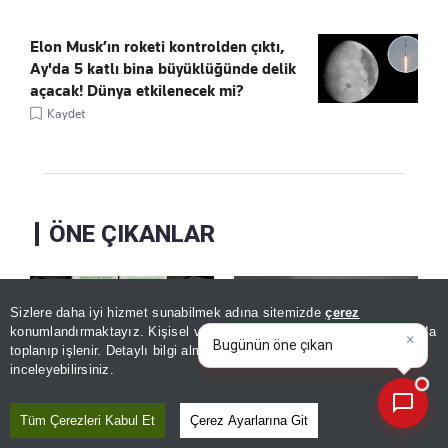
Elon Musk’ın roketi kontrolden çıktı,
Ay'da 5 katlı bina büyüklüğünde delik
açacak! Dünya etkilenecek mi?
Kaydet
ÖNE ÇIKANLAR
Sizlere daha iyi hizmet sunabilmek adına sitemizde
çerez
×
Bugünün öne çıkan manşetleri
konumlandırmaktayız. Kişisel verileriniz, KVKK ve GDPR kapsamında
ve gelişmeleri neler?
|
toplanıp işlenir. Detaylı bilgi almak için
Aydınlatma Metnimizi
📰
Son 30 güne ait haberleri, spor gelişmelerini veya yazar yazılarını sorgulayabilirsiniz.
inceleyebilirsiniz.
Tüm Çerezleri Kabul Et
Çerez Ayarlarına Git
Usulsüz vatandaşlık
Bakan Şimşek'ten
sağlayan çetenin
ekonomi mesajı!