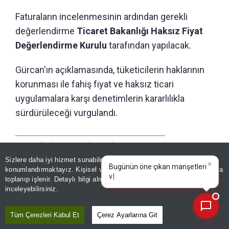
Faturaların incelenmesinin ardından gerekli
değerlendirme
Ticaret Bakanlığı Haksız Fiyat
Değerlendirme Kurulu
tarafından yapılacak.
Gürcan'ın açıklamasında, tüketicilerin haklarının
korunması ile fahiş fiyat ve haksız ticari
uygulamalara karşı denetimlerin kararlılıkla
sürdürüleceği vurgulandı.
Yazar :
TÜRKİYE GAZETESİ
|
Kaynak: HABER MERKEZİ
Sizlere daha iyi hizmet sunabilmek adına sitemizde
çerez
×
Bugünün öne çıkan manşetleri
konumlandırmaktayız. Kişisel verileriniz, KVKK ve GDPR kapsamında
ve gelişmeleri neler?
|
toplanıp işlenir. Detaylı bilgi almak için
Aydınlatma Metnimizi
Paylaş
📰
Son 30 güne ait haberleri, spor gelişmelerini veya yazar yazılarını sorgulayabilirsiniz.
inceleyebilirsiniz.
Yayın Tarihi
|
09 Ağustos, 2026 - 17:01
Tüm Çerezleri Kabul Et
Çerez Ayarlarına Git
Haberle İlgili Daha Fazlası