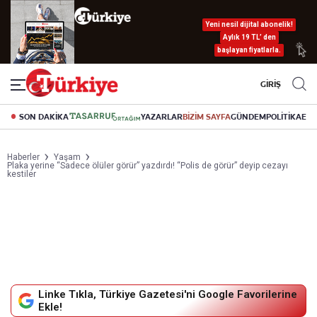
Yeni nesil dijital abonelik!
Aylık 19 TL’ den
başlayan fiyatlarla.
GİRİŞ
SON DAKİKA
YAZARLAR
BİZİM SAYFA
GÜNDEM
POLİTİKA
EK
Haberler
Yaşam
Plaka yerine “Sadece ölüler görür” yazdırdı! “Polis de görür” deyip cezayı
kestiler
Linke Tıkla, Türkiye Gazetesi'ni Google Favorilerine
Ekle!