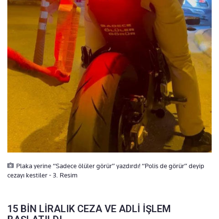
Plaka yerine “Sadece ölüler görür” yazdırdı! “Polis de görür” deyip
cezayı kestiler - 3. Resim
15 BİN LİRALIK CEZA VE ADLİ İŞLEM