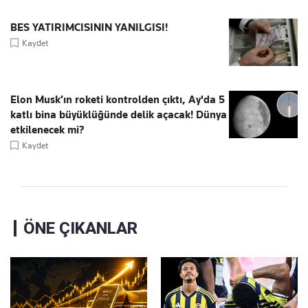
BES YATIRIMCISININ YANILGISI!
Kaydet
Elon Musk’ın roketi kontrolden çıktı, Ay'da 5
katlı bina büyüklüğünde delik açacak! Dünya
etkilenecek mi?
Kaydet
ÖNE ÇIKANLAR