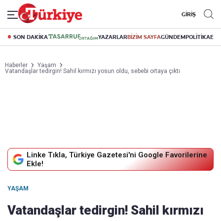
GİRİŞ
SON DAKİKA
YAZARLAR
BİZİM SAYFA
GÜNDEM
POLİTİKA
EK
Haberler
Yaşam
Vatandaşlar tedirgin! Sahil kırmızı yosun oldu, sebebi ortaya çıktı
Linke Tıkla, Türkiye Gazetesi'ni Google Favorilerine
Ekle!
YAŞAM
Vatandaşlar tedirgin! Sahil kırmızı