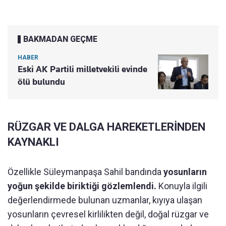
BAKMADAN GEÇME
HABER
Eski AK Partili milletvekili evinde
ölü bulundu
RÜZGAR VE DALGA HAREKETLERİNDEN
KAYNAKLI
Özellikle Süleymanpaşa Sahil bandında
yosunların
yoğun şekilde biriktiği gözlemlendi.
Konuyla ilgili
değerlendirmede bulunan uzmanlar, kıyıya ulaşan
yosunların çevresel kirlilikten değil, doğal rüzgar ve