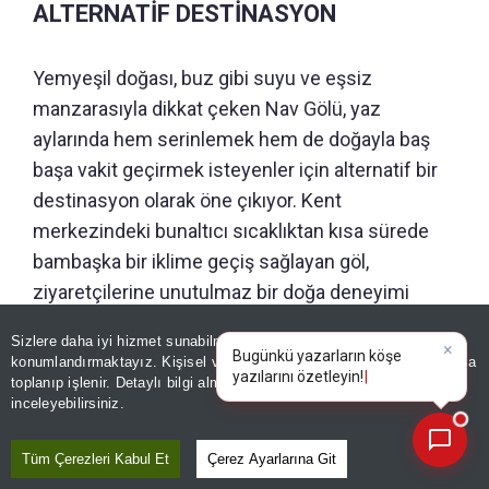
ALTERNATİF DESTİNASYON
Yemyeşil doğası, buz gibi suyu ve eşsiz
manzarasıyla dikkat çeken Nav Gölü, yaz
aylarında hem serinlemek hem de doğayla baş
başa vakit geçirmek isteyenler için alternatif bir
destinasyon olarak öne çıkıyor. Kent
merkezindeki bunaltıcı sıcaklıktan kısa sürede
bambaşka bir iklime geçiş sağlayan göl,
ziyaretçilerine unutulmaz bir doğa deneyimi
sunuyor.
Sizlere daha iyi hizmet sunabilmek adına sitemizde
çerez
×
Bugünkü yazarların köşe
konumlandırmaktayız. Kişisel verileriniz, KVKK ve GDPR kapsamında
Bölgeyi çocukluklarından itibaren karış karış bilen
yazılarını özetleyin!
toplanıp işlenir. Detaylı bilgi almak için
Aydınlatma Metnimizi
📰
Son 30 güne ait haberleri, spor gelişmelerini veya yazar yazılarını sorgulayabilirsiniz.
inceleyebilirsiniz.
Günay Gül ve Eray Gül, arazi araçlarıyla
gerçekleştirdikleri yolculukta hem bilgi hem de
Tüm Çerezleri Kabul Et
Çerez Ayarlarına Git
tecrübelerini konuşturarak göle ulaşmayı başardı.