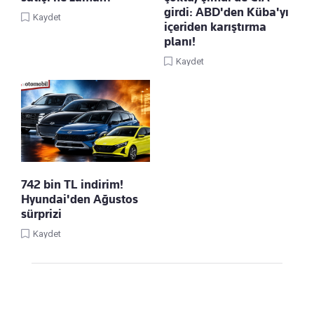
girdi: ABD'den Küba'yı
Kaydet
içeriden karıştırma
planı!
Kaydet
742 bin TL indirim!
Hyundai'den Ağustos
sürprizi
Kaydet