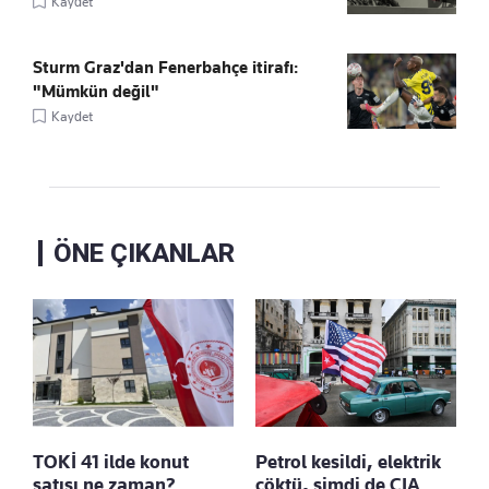
Kaydet
Sturm Graz'dan Fenerbahçe itirafı:
"Mümkün değil"
Kaydet
ÖNE ÇIKANLAR
TOKİ 41 ilde konut
Petrol kesildi, elektrik
satışı ne zaman?
çöktü, şimdi de CIA