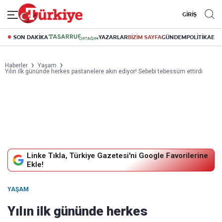
GİRİŞ
SON DAKİKA
YAZARLAR
BİZİM SAYFA
GÜNDEM
POLİTİKA
EK
Haberler
Yaşam
Yılın ilk gününde herkes pastanelere akın ediyor! Sebebi tebessüm ettirdi
Linke Tıkla, Türkiye Gazetesi'ni Google Favorilerine
Ekle!
YAŞAM
Yılın ilk gününde herkes