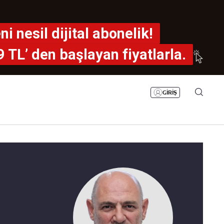
Bizim Sayfa
Namaz Vakitleri
ni nesil dijital abonelik!
Sesli Yayınlar
9 TL’ den
başlayan fiyatlarla.
GİRİŞ