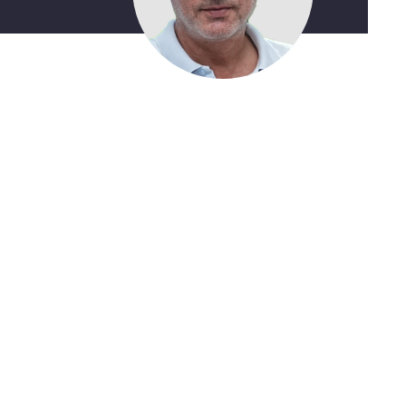
Kaçırmayın
Ücretsiz üye olun, gündemi
şekillendiren gelişmeleri önce siz duyun