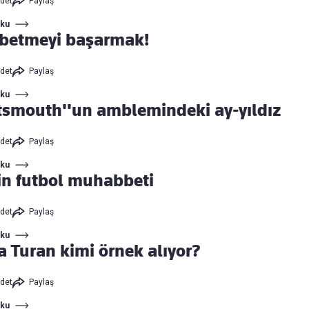
det
Paylaş
Oku
betmeyi başarmak!
det
Paylaş
Oku
tsmouth''un amblemindeki ay-yıldız
det
Paylaş
Oku
in futbol muhabbeti
det
Paylaş
Oku
a Turan kimi örnek alıyor?
det
Paylaş
Oku