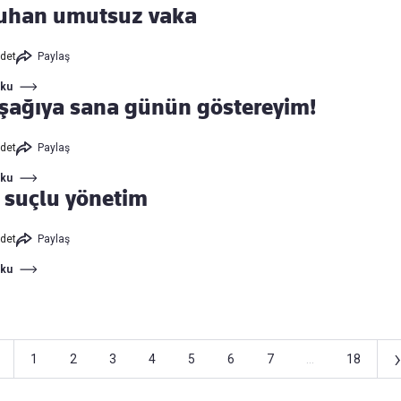
uhan umutsuz vaka
det
Paylaş
Oku
aşağıya sana günün göstereyim!
det
Paylaş
Oku
l suçlu yönetim
det
Paylaş
Oku
›
1
2
3
4
5
6
7
...
18