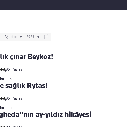
Haber Verin
Editör masamıza bilgi ve materyal
göndermek için
tıklayın
lık çınar Beykoz!
det
Paylaş
Oku
e sağlık Rytas!
det
Paylaş
Oku
gheda''nın ay-yıldız hikâyesi