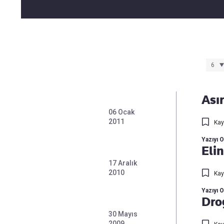
Takip Edin
Favori mecralarınızda haber
akışımıza ulaşın
Asır
06 Ocak
2011
Kay
Yazıyı 
Elin
17 Aralık
2010
Kay
Yazıyı 
Dro
30 Mayıs
2009