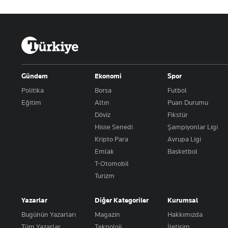
Gündem
Ekonomi
Spor
Politika
Borsa
Futbol
Eğitim
Altın
Puan Durumu
Döviz
Fikstür
Hisse Senedi
Şampiyonlar Ligi
Kripto Para
Avrupa Ligi
Emlak
Basketbol
T-Otomobil
Turizm
Yazarlar
Diğer Kategoriler
Kurumsal
Bugünün Yazarları
Magazin
Hakkımızda
Tüm Yazarlar
Teknoloji
İletişim