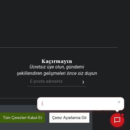
Kaçırmayın
Ücretsiz üye olun, gündemi
şekillendiren gelişmeleri önce siz duyun
×
Bugünün
|
📰
Son 30 güne ait haberleri, spor gelişmelerini veya yazar yazılarını sorgulayabilirsiniz.
aritası
RSS
KVKK Aydınlatma Metni
Gizlilik Politikası
Çerez Politikası
Tüm Çerezleri Kabul Et
Çerez Ayarlarına Git