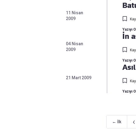
Bat
11 Nisan
2009
Kay
Yazıyı 
İn 
04 Nisan
2009
Kay
Yazıyı 
Ası
21 Mart 2009
Kay
Yazıyı 
‹
← İlk