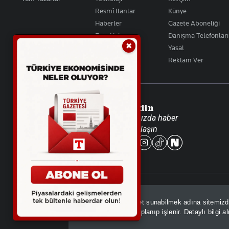
Resmî Ilanlar
Künye
Haberler
Gazete Aboneliği
Foto Haber
Danışma Telefonları
✖
Video Galeri
Yasal
Reklam Ver
Takip Edin
Favori mecralarınızda haber
akışımıza ulaşın
© 2026 İhlas Medya Grubu. Tüm Hakları Saklıdır
Sizlere daha iyi hizmet sunabilmek adına sitemiz
GDPR kapsamında toplanıp işlenir. Detaylı bilgi a