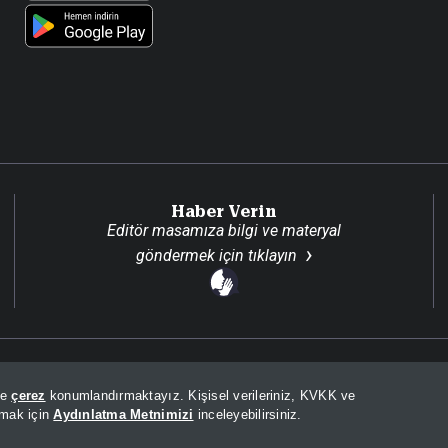
Haber Verin
Editör masamıza bilgi ve materyal
göndermek için
tıklayın
Son Dakika
Site H
de
çerez
konumlandırmaktayız. Kişisel verileriniz, KVKK ve
lmak için
Aydınlatma Metnimizi
inceleyebilirsiniz.