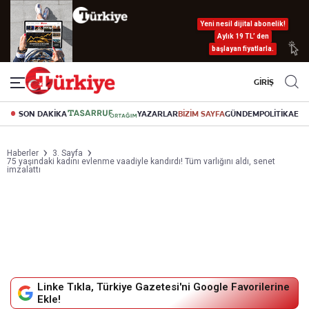
Yeni nesil dijital abonelik!
Aylık 19 TL’ den
başlayan fiyatlarla.
GİRİŞ
SON DAKİKA
YAZARLAR
BİZİM SAYFA
GÜNDEM
POLİTİKA
EK
Haberler
3. Sayfa
75 yaşındaki kadını evlenme vaadiyle kandırdı! Tüm varlığını aldı, senet
imzalattı
Linke Tıkla, Türkiye Gazetesi'ni Google Favorilerine
Ekle!