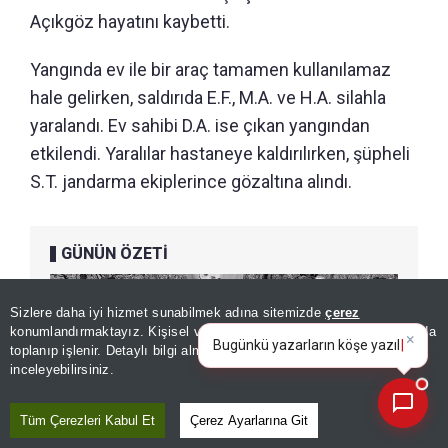
Açıkgöz hayatını kaybetti.
Yangında ev ile bir araç tamamen kullanılamaz
hale gelirken, saldırıda E.F., M.A. ve H.A. silahla
yaralandı. Ev sahibi D.A. ise çıkan yangından
etkilendi. Yaralılar hastaneye kaldırılırken, şüpheli
S.T. jandarma ekiplerince gözaltına alındı.
GÜNÜN ÖZETİ
Sizlere daha iyi hizmet sunabilmek adına sitemizde
çerez
×
Bugünkü yazarların köşe
konumlandırmaktayız. Kişisel verileriniz, KVKK ve GDPR kapsamında
yazılarını özetleyin!
toplanıp işlenir. Detaylı bilgi almak için
Aydınlatma Metnimizi
📰
Son 30 güne ait haberleri, spor gelişmelerini veya yazar yazılarını sorgulayabilirsiniz.
inceleyebilirsiniz.
Tüm Çerezleri Kabul Et
Çerez Ayarlarına Git