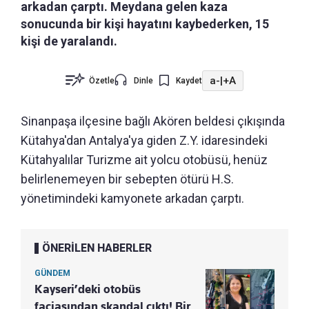
arkadan çarptı. Meydana gelen kaza
sonucunda bir kişi hayatını kaybederken, 15
kişi de yaralandı.
a-
|
+A
Özetle
Dinle
Kaydet
Sinanpaşa ilçesine bağlı Akören beldesi çıkışında
Kütahya'dan Antalya'ya giden Z.Y. idaresindeki
Kütahyalılar Turizme ait yolcu otobüsü, henüz
belirlenemeyen bir sebepten ötürü H.S.
yönetimindeki kamyonete arkadan çarptı.
ÖNERİLEN HABERLER
GÜNDEM
Kayseri’deki otobüs
faciasından skandal çıktı! Bir