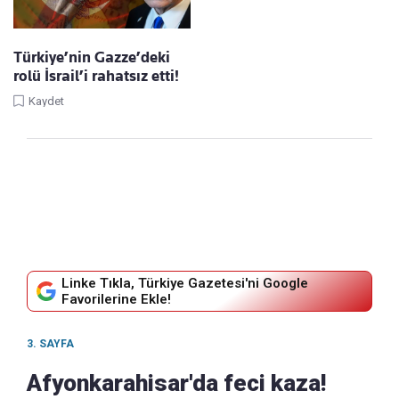
Türkiye’nin Gazze’deki
rolü İsrail’i rahatsız etti!
Kaydet
Linke Tıkla, Türkiye Gazetesi'ni Google
Favorilerine Ekle!
3. SAYFA
Afyonkarahisar'da feci kaza!