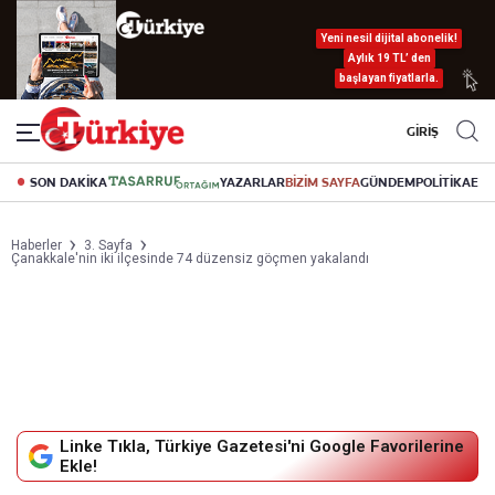
Yeni nesil dijital abonelik!
Aylık 19 TL’ den
başlayan fiyatlarla.
GİRİŞ
SON DAKİKA
YAZARLAR
BİZİM SAYFA
GÜNDEM
POLİTİKA
EK
Haberler
3. Sayfa
Çanakkale'nin iki ilçesinde 74 düzensiz göçmen yakalandı
Linke Tıkla, Türkiye Gazetesi'ni Google Favorilerine
Ekle!