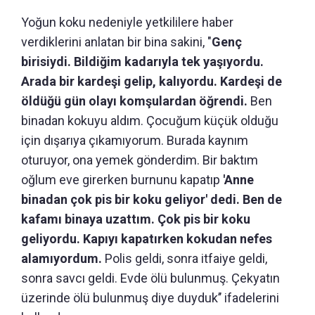
Yoğun koku nedeniyle yetkililere haber
verdiklerini anlatan bir bina sakini, "
Genç
birisiydi. Bildiğim kadarıyla tek yaşıyordu.
Arada bir kardeşi gelip, kalıyordu. Kardeşi de
öldüğü gün olayı komşulardan öğrendi.
Ben
binadan kokuyu aldım. Çocuğum küçük olduğu
için dışarıya çıkamıyorum. Burada kaynım
oturuyor, ona yemek gönderdim. Bir baktım
oğlum eve girerken burnunu kapatıp
'Anne
binadan çok pis bir koku geliyor' dedi. Ben de
kafamı binaya uzattım. Çok pis bir koku
geliyordu. Kapıyı kapatırken kokudan nefes
alamıyordum.
Polis geldi, sonra itfaiye geldi,
sonra savcı geldi. Evde ölü bulunmuş. Çekyatın
üzerinde ölü bulunmuş diye duyduk’’ ifadelerini