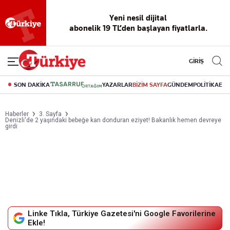
Reklamsız
56 yıllık
Akıllı haber
Eski gazeteleri
Yazarlarla
okuma
dijital arşiv
asistanı
indirme
canlı soru
deneyimi
cevap
GİRİŞ
SON DAKİKA
YAZARLAR
BİZİM SAYFA
GÜNDEM
POLİTİKA
EK
Haberler
3. Sayfa
Denizli'de 2 yaşındaki bebeğe kan donduran eziyet! Bakanlık hemen devreye
girdi
Linke Tıkla, Türkiye Gazetesi'ni Google Favorilerine
Ekle!