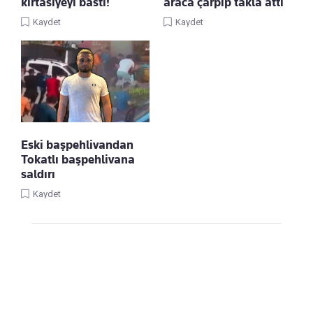
kırtasiyeyi bastı!
araca çarpıp takla attı
Kaydet
Kaydet
Eski başpehlivandan
Tokatlı başpehlivana
saldırı
Kaydet