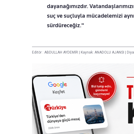
dayanağımızdır. Vatandaşlarımızın
suç ve suçluyla mücadelemizi aynı k
sürdüreceğiz."
Editör :
ABDULLAH AYDEMİR
|
Kaynak: ANADOLU AJANSI
|
Diya