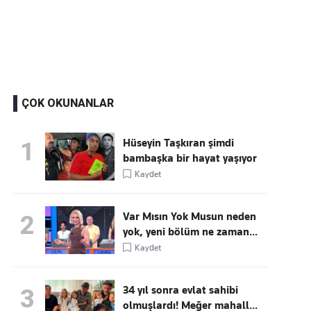
Kaçırmayın
Ücretsiz üye olun, gündemi
şekillendiren gelişmeleri önce siz duyun
ÇOK OKUNANLAR
Hüseyin Taşkıran şimdi
1
bambaşka bir hayat yaşıyor
Kaydet
Var Mısın Yok Musun neden
2
yok, yeni bölüm ne zaman...
Kaydet
34 yıl sonra evlat sahibi
3
olmuşlardı! Meğer mahall...