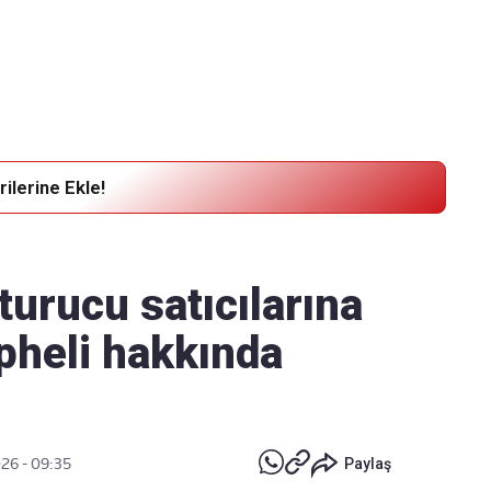
Haber Verin
Editör masamıza bilgi ve materyal
göndermek için
tıklayın
ilerine Ekle!
turucu satıcılarına
pheli hakkında
026 - 09:35
Paylaş