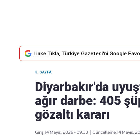
Takip Edin
Favori mecralarınızda haber
akışımıza ulaşın
Linke Tıkla, Türkiye Gazetesi'ni Google Favor
3. SAYFA
Diyarbakır'da uyuş
ağır darbe: 405 şü
gözaltı kararı
Giriş:
14 Mayıs, 2026 - 09:33
|
Güncelleme:
14 Mayıs, 2