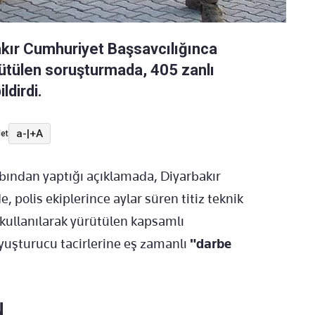
akır Cumhuriyet Başsavcılığınca
rütülen soruşturmada, 405 zanlı
ldirdi.
a-
|
+A
et
bından yaptığı açıklamada, Diyarbakır
 polis ekiplerince aylar süren titiz teknik
kullanılarak yürütülen kapsamlı
uyuşturucu tacirlerine eş zamanlı
"darbe
N