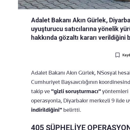
Adalet Bakanı Akın Gürlek, Diyarb
uyuşturucu satıcılarına yönelik yü
hakkında gözaltı kararı verildiğini bi
Kayd
Adalet Bakanı Akın Gürlek, NSosyal hesa
Cumhuriyet Başsavcılığının koordinesinde,
takip ve
"gizli soruşturmacı"
yöntemleri 
operasyonla, Diyarbakır merkezli 9 ilde 
indirildiğini"
belirtti.
405 ŞÜPHELİYE OPERASYO