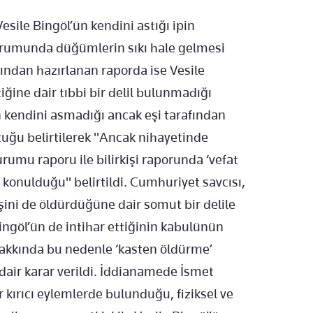
sile Bingöl’ün kendini astığı ipin
umunda düğümlerin sıkı hale gelmesi
afından hazırlanan raporda ise Vesile
ğine dair tıbbi bir delil bulunmadığı
 kendini asmadığı ancak eşi tarafından
ştuğu belirtilerek "Ancak nihayetinde
rumu raporu ile bilirkişi raporunda ‘vefat
a konulduğu" belirtildi. Cumhuriyet savcısı,
eşini de öldürdüğüne dair somut bir delile
Bingöl’ün de intihar ettiğinin kabulünün
 hakkında bu nedenle ‘kasten öldürme’
ir karar verildi. İddianamede İsmet
r kırıcı eylemlerde bulunduğu, fiziksel ve