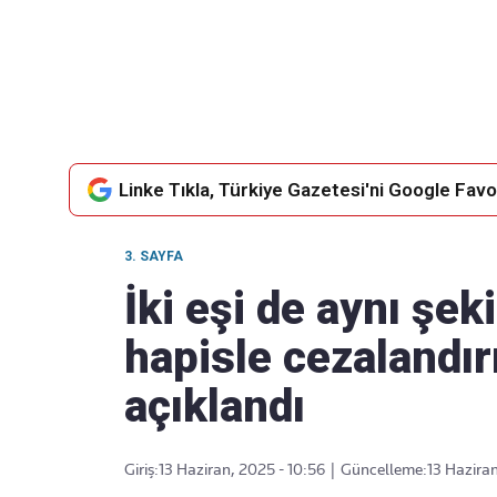
Takip Edin
Favori mecralarınızda haber
akışımıza ulaşın
Linke Tıkla, Türkiye Gazetesi'ni Google Favor
3. SAYFA
İki eşi de aynı şeki
hapisle cezalandır
açıklandı
Giriş:
13 Haziran, 2025 - 10:56
|
Güncelleme:
13 Haziran