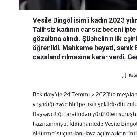
Vesile Bingöl isimli kadın 2023 yı
Talihsiz kadının cansız bedeni ipte
gözaltına alındı. Şüphelinin ilk eşi
öğrenildi. Mahkeme heyeti, sanık B
cezalandırılmasına karar verdi. Ger
Kayd
Bakırköy’de 24 Temmuz 2023’te meydana g
yaşadığı evde bir ipe asılı şekilde ölü b
Başsavcılığı tarafından yürütülen soru
hazırlanmıştı. İddianamede Vesile Bingöl
öldürme’ suçundan dava açılmazken ‘inti