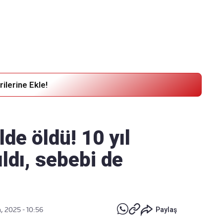
Haber Verin
Editör masamıza bilgi ve materyal
göndermek için
tıklayın
ilerine Ekle!
lde öldü! 10 yıl
ıldı, sebebi de
, 2025 - 10:56
Paylaş