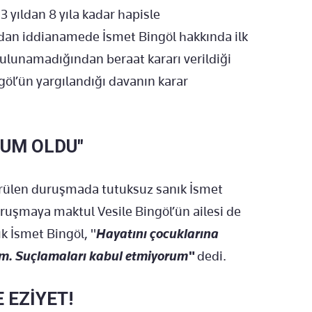
 3 yıldan 8 yıla kadar hapisle
ndan iddianamede İsmet Bingöl hakkında ilk
ulunamadığından beraat kararı verildiği
göl’ün yargılandığı davanın karar
RUM OLDU"
rülen duruşmada tutuksuz sanık İsmet
uruşmaya maktul Vesile Bingöl’ün ailesi de
k İsmet Bingöl, "
Hayatını çocuklarına
um. Suçlamaları kabul etmiyorum"
dedi.
 EZİYET!