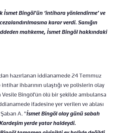
 İsmet Bingöl'ün ‘intihara yönlendirme’ ve
e cezalandırılmasına karar verdi. Sanığın
 reddeden mahkeme, İsmet Bingöl hakkındaki
fından hazırlanan iddianamede 24 Temmuz
ntihar ihbarının ulaştığı ve polislerin olay
en Vesile Bingöl’ün ölü bir şekilde ambulansa
İddianamede ifadesine yer verilen ve ablası
 Şaban A. "
İsmet Bingöl olay günü sabah
 Kardeşim yerde yatar haldeydi.
 Bingöl tamamen giyinikti ev haliyle değildi.