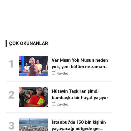
Kaçırmayın
Ücretsiz üye olun, gündemi
şekillendiren gelişmeleri önce siz duyun
ÇOK OKUNANLAR
Var Mısın Yok Musun neden
1
yok, yeni bölüm ne zaman...
Kaydet
Hüseyin Taşkıran şimdi
2
bambaşka bir hayat yaşıyor
Kaydet
İstanbul'da 150 bin kişinin
3
yaşayacağı bölgede ger...