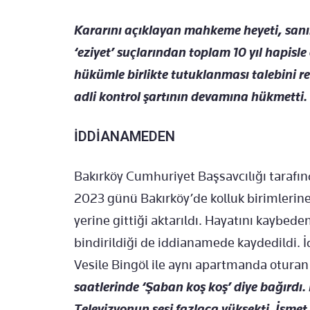
Kararını açıklayan mahkeme heyeti, sanık
‘eziyet’ suçlarından toplam 10 yıl hapisl
hükümle birlikte tutuklanması talebini
adli kontrol şartının devamına hükmetti.
İDDİANAMEDEN
Bakırköy Cumhuriyet Başsavcılığı tara
2023 günü Bakırköy’de kolluk birimlerine i
yerine gittiği aktarıldı. Hayatını kaybed
bindirildiği de iddianamede kaydedildi. 
Vesile Bingöl ile aynı apartmanda oturan
saatlerinde ‘Şaban koş koş’ diye bağırdı.
Televizyonun sesi fazlaca yüksekti. İsmet