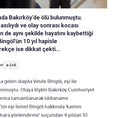
lında Bakırköy’de ölü bulunmuştu.
 asılıydı ve olay sonrası kocası
nin de aynı şekilde hayatını kaybettiği
ingöl'ün 10 yıl hapisle
ekçe ise dikkat çekti...
a-
|
+A
et
elen olayda Vesile Bingöl, eşi ile
ulunmuştu. Olaya ilişkin Bakırköy Cumhuriyet
şturma tamamlanarak iddianame
’ün eşi İsmet Bingöl hakkında ‘kasten
hara yönlendirme’ suçundan 4 yıldan 10