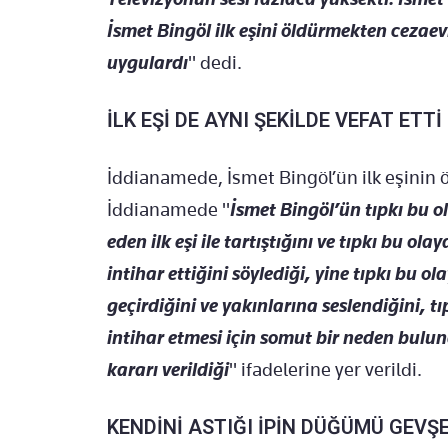
İsmet Bingöl ilk eşini öldürmekten cezae
uygulardı
" dedi.
İLK EŞİ DE AYNI ŞEKİLDE VEFAT ETTİ
İddianamede, İsmet Bingöl’ün ilk eşinin ö
İddianamede "
İsmet Bingöl’ün tıpkı bu 
eden ilk eşi ile tartıştığını ve tıpkı bu o
intihar ettiğini söylediği, yine tıpkı bu ol
geçirdiğini ve yakınlarına seslendiğini, t
intihar etmesi için somut bir neden bul
kararı verildiği
" ifadelerine yer verildi.
KENDİNİ ASTIĞI İPİN DÜĞÜMÜ GEVŞ