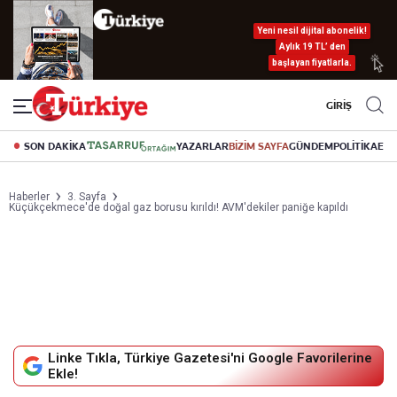
Yeni nesil dijital abonelik!
Aylık 19 TL’ den
başlayan fiyatlarla.
GİRİŞ
SON DAKİKA
YAZARLAR
BİZİM SAYFA
GÜNDEM
POLİTİKA
EK
Haberler
3. Sayfa
Küçükçekmece'de doğal gaz borusu kırıldı! AVM'dekiler paniğe kapıldı
Linke Tıkla, Türkiye Gazetesi'ni Google Favorilerine
Ekle!