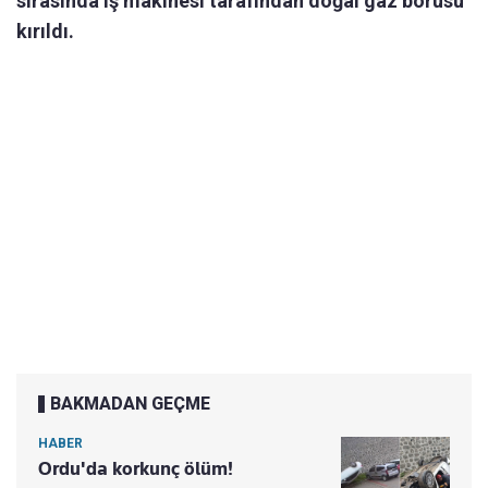
sırasında iş makinesi tarafından doğal gaz borusu
kırıldı.
BAKMADAN GEÇME
HABER
Ordu'da korkunç ölüm!