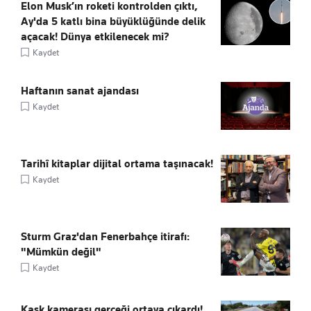
Elon Musk’ın roketi kontrolden çıktı,
Ay'da 5 katlı bina büyüklüğünde delik
açacak! Dünya etkilenecek mi?
Kaydet
Haftanın sanat ajandası
Kaydet
Tarihî kitaplar dijital ortama taşınacak!
Kaydet
Sturm Graz'dan Fenerbahçe itirafı:
"Mümkün değil"
Kaydet
Kask kamerası gerçeği ortaya çıkardı!