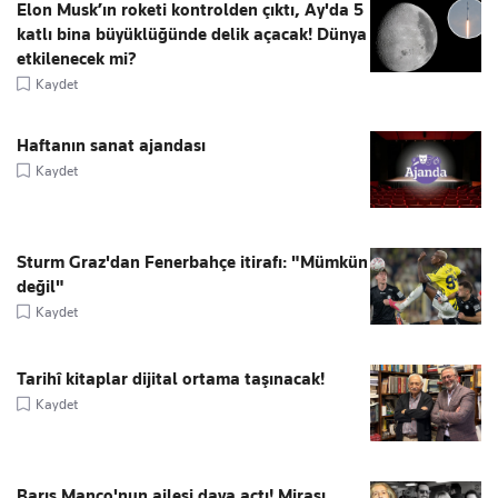
Elon Musk’ın roketi kontrolden çıktı, Ay'da 5
katlı bina büyüklüğünde delik açacak! Dünya
etkilenecek mi?
Kaydet
Haftanın sanat ajandası
Kaydet
Sturm Graz'dan Fenerbahçe itirafı: "Mümkün
değil"
Kaydet
Tarihî kitaplar dijital ortama taşınacak!
Kaydet
Barış Manço'nun ailesi dava açtı! Mirası