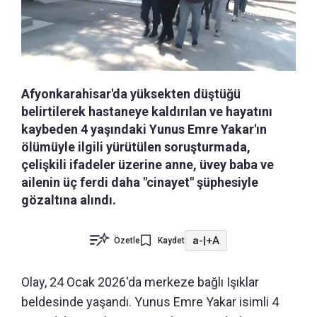
Afyonkarahisar'da yüksekten düştüğü
belirtilerek hastaneye kaldırılan ve hayatını
kaybeden 4 yaşındaki Yunus Emre Yakar'ın
ölümüyle ilgili yürütülen soruşturmada,
çelişkili ifadeler üzerine anne, üvey baba ve
ailenin üç ferdi daha "cinayet" şüphesiyle
gözaltına alındı.
a-
|
+A
Özetle
Kaydet
Olay, 24 Ocak 2026'da merkeze bağlı Işıklar
beldesinde yaşandı. Yunus Emre Yakar isimli 4