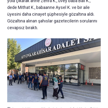
yola çıkarak anne Zehra K., üvey baba Balı K.,
dede Mithat K., babaanne Aysel K. ve bir aile
üyesini daha cinayet şüphesiyle gözaltına aldı.
Gözaltına alınan şahıslar gazetecilerin sorularını
cevapsız bıraktı.