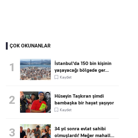
Kaçırmayın
Ücretsiz üye olun, gündemi
şekillendiren gelişmeleri önce siz duyun
ÇOK OKUNANLAR
İstanbul'da 150 bin kişinin
1
yaşayacağı bölgede ger...
Kaydet
Hüseyin Taşkıran şimdi
2
bambaşka bir hayat yaşıyor
Kaydet
34 yıl sonra evlat sahibi
3
olmuşlardı! Meğer mahall...