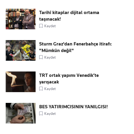
Tarihî kitaplar dijital ortama
taşınacak!
Kaydet
Sturm Graz'dan Fenerbahçe itirafı:
"Mümkün değil"
Kaydet
TRT ortak yapımı Venedik’te
yarışacak
Kaydet
BES YATIRIMCISININ YANILGISI!
Kaydet