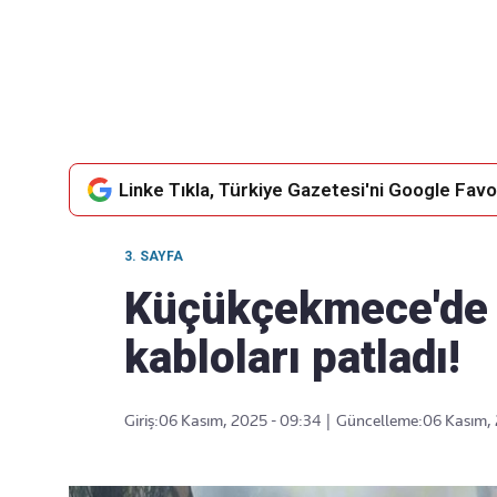
Takip Edin
Favori mecralarınızda haber
akışımıza ulaşın
Linke Tıkla, Türkiye Gazetesi'ni Google Favor
3. SAYFA
Küçükçekmece'de ye
kabloları patladı!
Giriş:
06 Kasım, 2025 - 09:34
|
Güncelleme:
06 Kasım, 