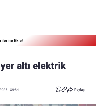
Haber Verin
Editör masamıza bilgi ve materyal
göndermek için
tıklayın
ilerine Ekle!
r altı elektrik
2025 - 09:34
Paylaş