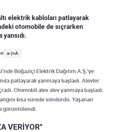
ı elektrik kabloları patlayarak
indeki otomobile de sıçrarken
 yansıdı.
a-
|
+A
et
nde Boğaziçi Elektrik Dağıtım A.Ş.'ye
r anda patlayarak yanmaya başladı. Alevler
çradı. Otomobil alev alev yanmaya başladı.
i yangını kısa sürede söndürdü. Yaşanan
a görüntülendi.
ZA VERİYOR"