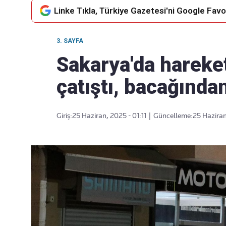
Linke Tıkla, Türkiye Gazetesi'ni Google Favor
3. SAYFA
Takip Edin
Favori mecralarınızda haber
Sakarya'da hareketl
akışımıza ulaşın
çatıştı, bacağında
Giriş:
25 Haziran, 2025 - 01:11
|
Güncelleme:
25 Haziran