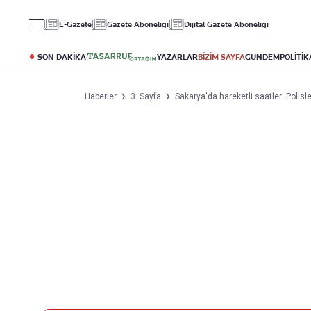
Gündem
Ekonomi
Spor
E-Gazete
Gazete Aboneliği
Dijital Gazete Aboneliği
Politika
Borsa
Futbol
Eğitim
Altın
Puan Durumu
SON DAKİKA
YAZARLAR
BİZİM SAYFA
GÜNDEM
POLİTİK
Döviz
Fikstür
Hisse Senedi
Şampiyonlar Ligi
Haberler
3. Sayfa
Sakarya'da hareketli saatler: Polisl
Kripto Para
Avrupa Ligi
Emlak
Basketbol
T-Otomobil
Turizm
Yazarlar
Diğer Kategoriler
Kurumsal
Bugünün Yazarları
Magazin
Hakkımızda
Tüm Yazarlar
Teknoloji
İletişim
Resmî Ilanlar
Künye
Haberler
Gazete Aboneliği
Foto Haber
Danışma Telefonları
Video Galeri
Yasal
Reklam Ver