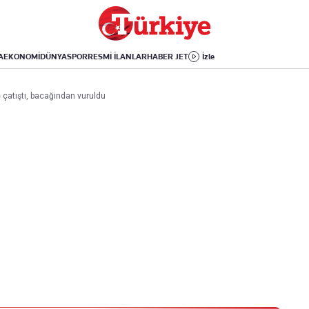
Dünya
Yaşam
Kültür-Sanat
Orta Doğu
Sağlık
Sinema
Avrupa
Hava Durumu
Arkeoloji
A
EKONOMİ
DÜNYA
SPOR
RESMİ İLANLAR
HABER JET
İzle
Amerika
Yemek
Kitap
Afrika
Seyahat
Tarih
e çatıştı, bacağından vuruldu
İsrail-Gazze
Aktüel
Uygulamalar