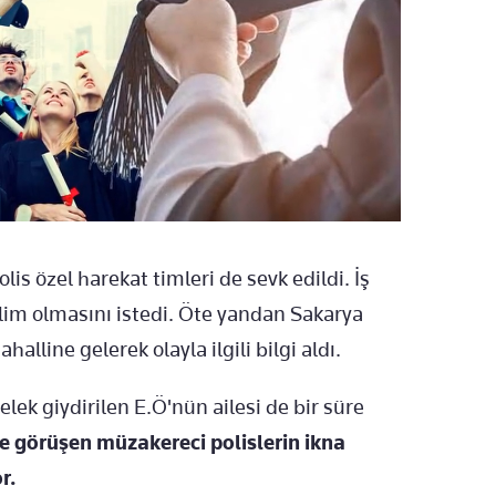
olis özel harekat timleri de sevk edildi. İş
eslim olmasını istedi. Öte yandan Sakarya
line gelerek olayla ilgili bilgi aldı.
elek giydirilen E.Ö'nün ailesi de bir süre
le görüşen müzakereci polislerin ikna
r.