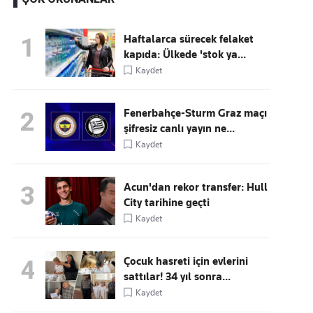
Haftalarca sürecek felaket
1
kapıda: Ülkede 'stok ya...
Kaçırmayın
Kaydet
Ücretsiz üye olun, gündemi
şekillendiren gelişmeleri önce siz duyun
Fenerbahçe-Sturm Graz maçı
2
şifresiz canlı yayın ne...
Kaydet
Acun'dan rekor transfer: Hull
3
City tarihine geçti
Kaydet
Çocuk hasreti için evlerini
4
sattılar! 34 yıl sonra...
Kaydet