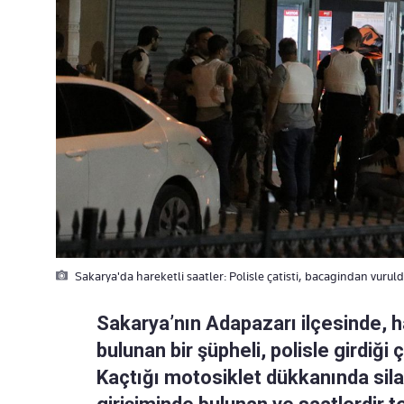
Sakarya'da hareketli saatler: Polisle çatisti, bacagindan vurul
Sakarya’nın Adapazarı ilçesinde, 
bulunan bir şüpheli, polisle girdiğ
Kaçtığı motosiklet dükkanında sila