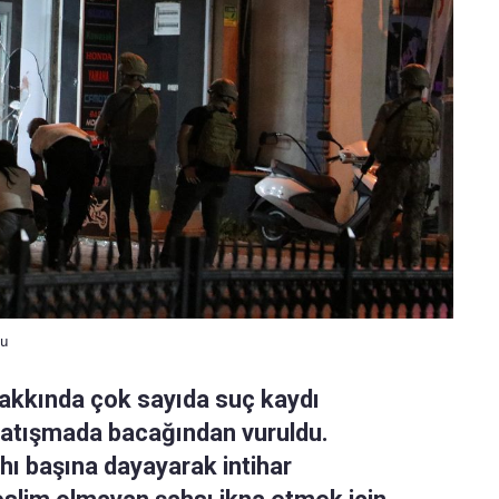
du
hakkında çok sayıda suç kaydı
i çatışmada bacağından vuruldu.
hı başına dayayarak intihar