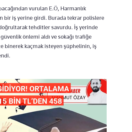
 bacağından vurulan E.Ö, Harmanlık
 bir iş yerine girdi. Burada tekrar polislere
oğrultarak tehditler savurdu. İş yerinde
 güvenlik önlemi aldı ve sokağı trafiğe
te binerek kaçmak isteyen şüphelinin, iş
endi.