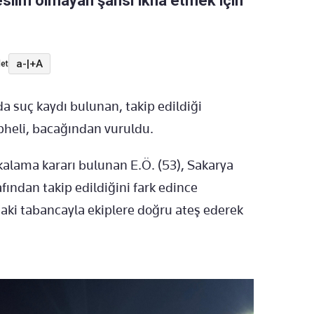
teslim olmayan şahsı ikna etmek için
a-
|
+A
et
a suç kaydı bulunan, takip edildiği
pheli, bacağından vuruldu.
kalama kararı bulunan E.Ö. (53), Sakarya
ından takip edildiğini fark edince
ki tabancayla ekiplere doğru ateş ederek