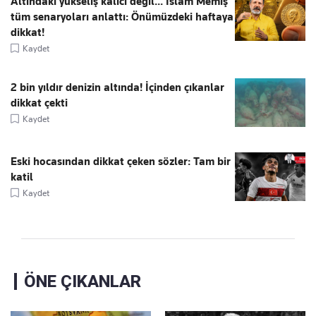
Altındaki yükseliş kalıcı değil... İslam Memiş
tüm senaryoları anlattı: Önümüzdeki haftaya
dikkat!
Kaydet
2 bin yıldır denizin altında! İçinden çıkanlar
dikkat çekti
Kaydet
Eski hocasından dikkat çeken sözler: Tam bir
katil
Kaydet
ÖNE ÇIKANLAR