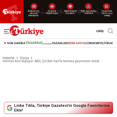
Reklamsız
56 yıllık
Akıllı haber
Eski gazeteleri
Yazarlarla
okuma
dijital arşiv
asistanı
indirme
canlı soru
deneyimi
cevap
GİRİŞ
SON DAKİKA
YAZARLAR
BİZİM SAYFA
GÜNDEM
POLİTİKA
EK
Haberler
Dünya
Hürmüz krizi büyüyor: ABD, Çin’den İran’la temasa geçmesini istedi
Linke Tıkla, Türkiye Gazetesi'ni Google Favorilerine
Ekle!