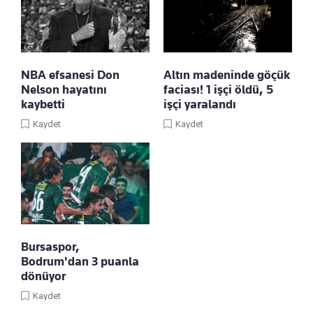
NBA efsanesi Don
Altın madeninde göçük
Nelson hayatını
faciası! 1 işçi öldü, 5
kaybetti
işçi yaralandı
Kaydet
Kaydet
Bursaspor,
Bodrum'dan 3 puanla
dönüyor
Kaydet