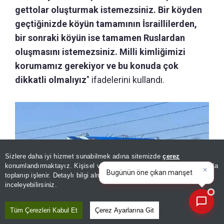
gettolar oluşturmak istemezsiniz. Bir köyden
geçtiğinizde köyün tamamının İsraillilerden,
bir sonraki köyün ise tamamen Ruslardan
oluşmasını istemezsiniz. Milli kimliğimizi
korumamız gerekiyor ve bu konuda çok
dikkatli olmalıyız
" ifadelerini kullandı.
Sizlere daha iyi hizmet sunabilmek adına sitemizde
çerez
×
Bugünün öne çıkan manşetleri
konumlandırmaktayız. Kişisel verileriniz, KVKK ve GDPR kapsamında
ve gelişmeleri neler?
|
toplanıp işlenir. Detaylı bilgi almak için
Aydınlatma Metnimizi
📰
Son 30 güne ait haberleri, spor gelişmelerini veya yazar yazılarını sorgulayabilirsiniz.
inceleyebilirsiniz.
Tüm Çerezleri Kabul Et
Çerez Ayarlarına Git