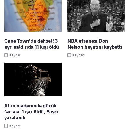
Cape Town'da dehşet! 3
NBA efsanesi Don
ayrı saldırıda 11 kişi öldü
Nelson hayatını kaybetti
Kaydet
Kaydet
Altın madeninde göçük
faciası! 1 işçi öldü, 5 işçi
yaralandı
Kaydet