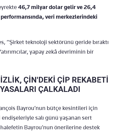
çeyrekte
46,7 milyar dolar gelir ve 26,4
lü performansında, veri merkezlerindeki
.
 “Şirket teknoloji sektörünü geride bıraktı
 Yatırımcılar, yapay zekâ devriminin bir
İZLİK, ÇİN'DEKİ ÇİP REKABETİ
İYASALARI ÇALKALADI
nçois Bayrou’nun bütçe kesintileri için
 endişeleriyle salı günü yaşanan sert
alefetin Bayrou’nun önerilerine destek