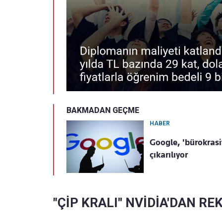
BAKMADAN GEÇME
HABER
Google, 'bürokrasiy
çıkarılıyor
"ÇİP KRALI" NVİDİA'DAN RE