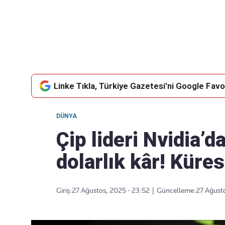
Takip Edin
Favori mecralarınızda haber
akışımıza ulaşın
Linke Tıkla, Türkiye Gazetesi'ni Google Favor
DÜNYA
Çip lideri Nvidia’d
dolarlık kâr! Küres
Giriş:
27 Ağustos, 2025 - 23:52
|
Güncelleme:
27 Ağust