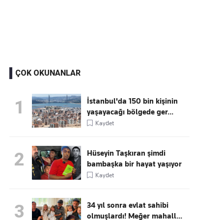
Kaçırmayın
Ücretsiz üye olun, gündemi
şekillendiren gelişmeleri önce siz duyun
ÇOK OKUNANLAR
İstanbul'da 150 bin kişinin
1
yaşayacağı bölgede ger...
Kaydet
Hüseyin Taşkıran şimdi
2
bambaşka bir hayat yaşıyor
Kaydet
34 yıl sonra evlat sahibi
3
olmuşlardı! Meğer mahall...