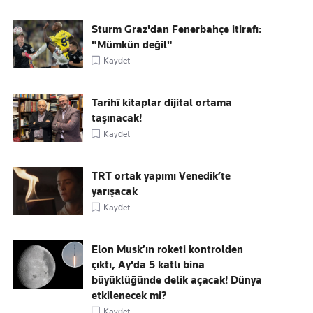
Sturm Graz'dan Fenerbahçe itirafı:
"Mümkün değil"
Kaydet
Tarihî kitaplar dijital ortama
taşınacak!
Kaydet
TRT ortak yapımı Venedik’te
yarışacak
Kaydet
Elon Musk’ın roketi kontrolden
çıktı, Ay'da 5 katlı bina
büyüklüğünde delik açacak! Dünya
etkilenecek mi?
Kaydet