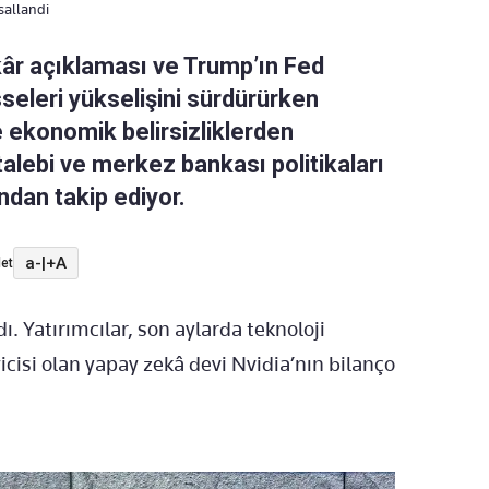
sallandi
 kâr açıklaması ve Trump’ın Fed
sseleri yükselişini sürdürürken
e ekonomik belirsizliklerden
 talebi ve merkez bankası politikaları
dan takip ediyor.
a-
|
+A
et
 Yatırımcılar, son aylarda teknoloji
icisi olan yapay zekâ devi Nvidia’nın bilanço