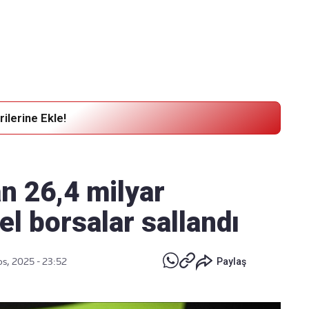
Haber Verin
Editör masamıza bilgi ve materyal
göndermek için
tıklayın
ilerine Ekle!
an 26,4 milyar
el borsalar sallandı
os, 2025 - 23:52
Paylaş