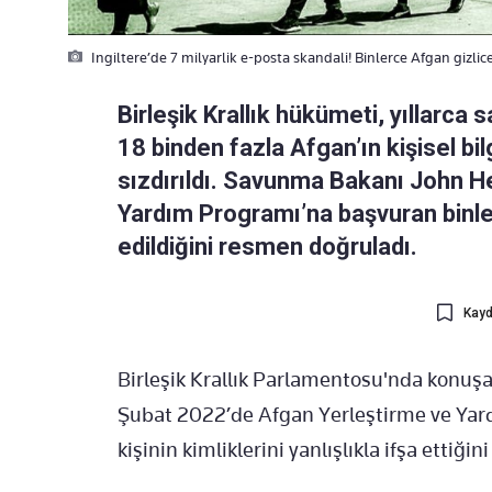
Ingiltere’de 7 milyarlik e-posta skandali! Binlerce Afgan gizlic
Birleşik Krallık hükümeti, yıllarca
18 binden fazla Afgan’ın kişisel bilgi
sızdırıldı. Savunma Bakanı John H
Yardım Programı’na başvuran binlerce
edildiğini resmen doğruladı.
Kayd
Birleşik Krallık Parlamentosu'nda konu
Şubat 2022’de Afgan Yerleştirme ve Yar
kişinin kimliklerini yanlışlıkla ifşa ettiğin