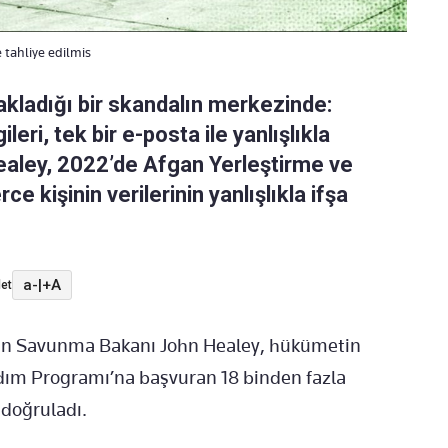
e tahliye edilmis
 sakladığı bir skandalın merkezinde:
leri, tek bir e-posta ile yanlışlıkla
ealey, 2022’de Afgan Yerleştirme ve
 kişinin verilerinin yanlışlıkla ifşa
a-
|
+A
et
şan Savunma Bakanı John Healey, hükümetin
dım Programı’na başvuran 18 binden fazla
i doğruladı.