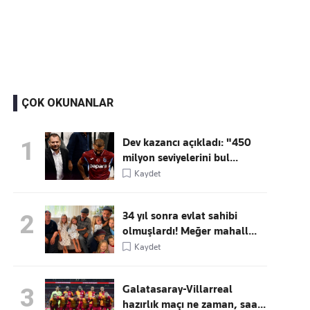
Kaçırmayın
Ücretsiz üye olun, gündemi
şekillendiren gelişmeleri önce siz duyun
ÇOK OKUNANLAR
Dev kazancı açıkladı: "450
1
milyon seviyelerini bul...
Kaydet
34 yıl sonra evlat sahibi
2
olmuşlardı! Meğer mahall...
Kaydet
Galatasaray-Villarreal
3
hazırlık maçı ne zaman, saa...