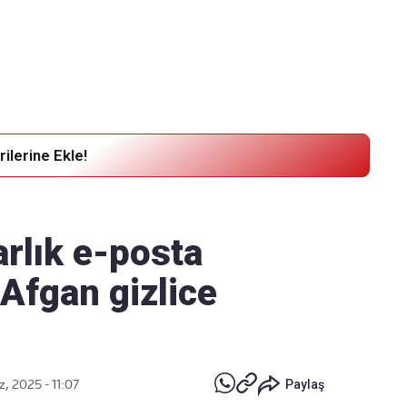
Haber Verin
Editör masamıza bilgi ve materyal
göndermek için
tıklayın
ilerine Ekle!
arlık e-posta
 Afgan gizlice
, 2025 - 11:07
Paylaş