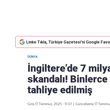
Takip Edin
Favori mecralarınızda haber
akışımıza ulaşın
Linke Tıkla, Türkiye Gazetesi'ni Google Favor
DÜNYA
İngiltere’de 7 mily
skandalı! Binlerce
tahliye edilmiş
Giriş:
17 Temmuz, 2025 - 11:07
|
Güncelleme:
17 Temmuz