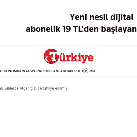
Dünya
Yaşam
Kültür-Sanat
Yeni nesil dijital
Orta Doğu
Sağlık
Sinema
Avrupa
Hava Durumu
Arkeoloji
abonelik 19 TL’den başlayan 
Amerika
Yemek
Kitap
Afrika
Seyahat
Tarih
İsrail-Gazze
Aktüel
A
EKONOMİ
DÜNYA
SPOR
RESMİ İLANLAR
HABER JET
İzle
Uygulamalar
lı! Binlerce Afgan gizlice tahliye edilmiş