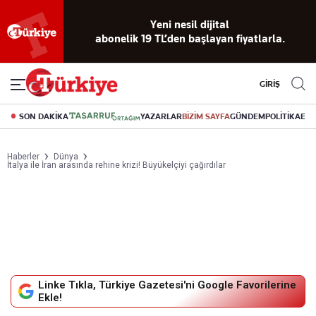
Yeni nesil dijital
abonelik 19 TL’den başlayan fiyatlarla.
GİRİŞ
SON DAKİKA
YAZARLAR
BİZİM SAYFA
GÜNDEM
POLİTİKA
EK
Haberler
Dünya
İtalya ile İran arasında rehine krizi! Büyükelçiyi çağırdılar
Linke Tıkla, Türkiye Gazetesi'ni Google Favorilerine
Ekle!