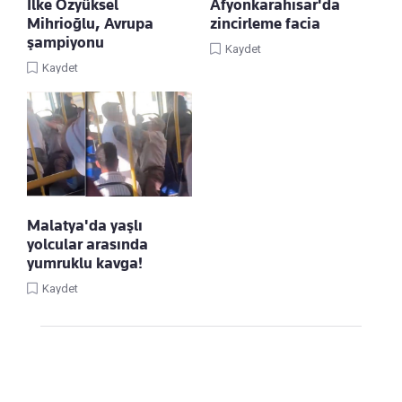
İlke Özyüksel
Afyonkarahisar'da
Mihrioğlu, Avrupa
zincirleme facia
şampiyonu
Kaydet
Kaydet
Malatya'da yaşlı
yolcular arasında
yumruklu kavga!
Kaydet