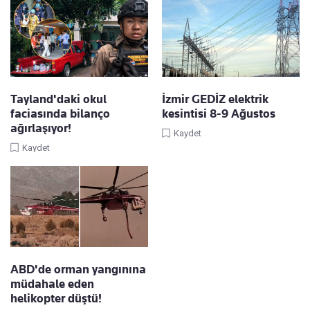
Tayland'daki okul
İzmir GEDİZ elektrik
faciasında bilanço
kesintisi 8-9 Ağustos
ağırlaşıyor!
Kaydet
Kaydet
ABD'de orman yangınına
müdahale eden
helikopter düştü!