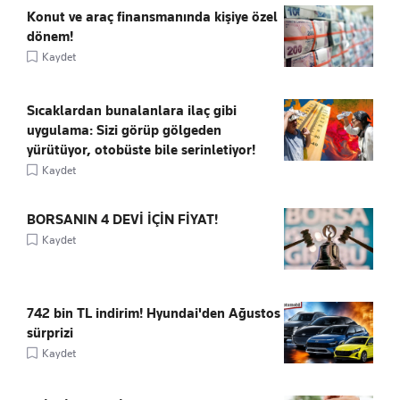
Konut ve araç finansmanında kişiye özel
dönem!
Kaydet
Sıcaklardan bunalanlara ilaç gibi
uygulama: Sizi görüp gölgeden
yürütüyor, otobüste bile serinletiyor!
Kaydet
BORSANIN 4 DEVİ İÇİN FİYAT!
Kaydet
742 bin TL indirim! Hyundai'den Ağustos
sürprizi
Kaydet