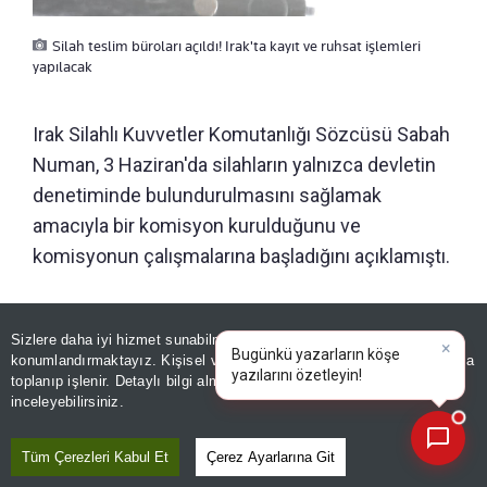
Silah teslim büroları açıldı! Irak'ta kayıt ve ruhsat işlemleri
yapılacak
Irak Silahlı Kuvvetler Komutanlığı Sözcüsü Sabah
Numan, 3 Haziran'da silahların yalnızca devletin
denetiminde bulundurulmasını sağlamak
amacıyla bir komisyon kurulduğunu ve
komisyonun çalışmalarına başladığını açıklamıştı.
ÖNERİLEN HABERLER
Sizlere daha iyi hizmet sunabilmek adına sitemizde
çerez
konumlandırmaktayız. Kişisel verileriniz, KVKK ve GDPR kapsamında
×
DÜNYA
Bugü
|
toplanıp işlenir. Detaylı bilgi almak için
Aydınlatma Metnimizi
📰
Son 30 güne ait haberleri, spor gelişmelerini veya yazar yazılarını sorgulayabilirsiniz.
Trump'a mahkemeden şok
inceleyebilirsiniz.
karar! 400 milyon dolarlık
projeyi durdurdu
Tüm Çerezleri Kabul Et
Çerez Ayarlarına Git