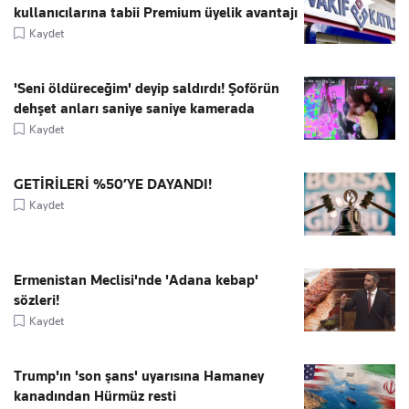
kullanıcılarına tabii Premium üyelik avantajı
Kaydet
'Seni öldüreceğim' deyip saldırdı! Şoförün
dehşet anları saniye saniye kamerada
Kaydet
GETİRİLERİ %50’YE DAYANDI!
Kaydet
Ermenistan Meclisi'nde 'Adana kebap'
sözleri!
Kaydet
Trump'ın 'son şans' uyarısına Hamaney
kanadından Hürmüz resti