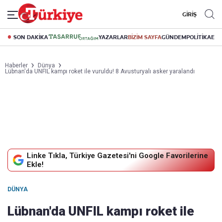
GİRİŞ
SON DAKİKA
YAZARLAR
BİZİM SAYFA
GÜNDEM
POLİTİKA
EK
Haberler
Dünya
Lübnan'da UNFIL kampı roket ile vuruldu! 8 Avusturyalı asker yaralandı
Linke Tıkla, Türkiye Gazetesi'ni Google Favorilerine
Ekle!
DÜNYA
Lübnan'da UNFIL kampı roket ile