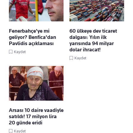
Fenerbahçe'ye mi
60 ülkeye dev ticaret
geliyor? Benfica'dan
dalgası: Yılın ilk
Pavlidis açıklaması
yarısında 94 milyar
dolar ihracat!
Kaydet
Kaydet
Arsası 10 daire vaadiyle
satıldı! 17 milyon lira
20 günde eridi
Kaydet