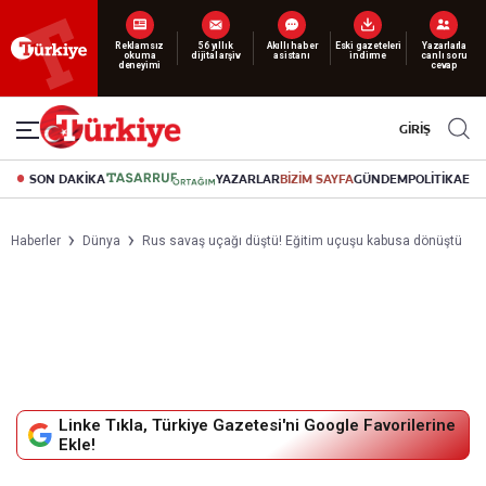
Yeni nesil dijital
abonelik 19 TL’den başlayan fiyatlarla.
GİRİŞ
SON DAKİKA
YAZARLAR
BİZİM SAYFA
GÜNDEM
POLİTİKA
EK
Haberler
Dünya
Rus savaş uçağı düştü! Eğitim uçuşu kabusa dönüştü
Linke Tıkla, Türkiye Gazetesi'ni Google Favorilerine
Ekle!