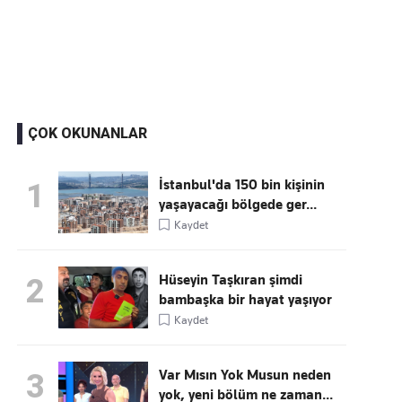
Kaçırmayın
Ücretsiz üye olun, gündemi
şekillendiren gelişmeleri önce siz duyun
ÇOK OKUNANLAR
İstanbul'da 150 bin kişinin
1
yaşayacağı bölgede ger...
Kaydet
Hüseyin Taşkıran şimdi
2
bambaşka bir hayat yaşıyor
Kaydet
Var Mısın Yok Musun neden
3
yok, yeni bölüm ne zaman...