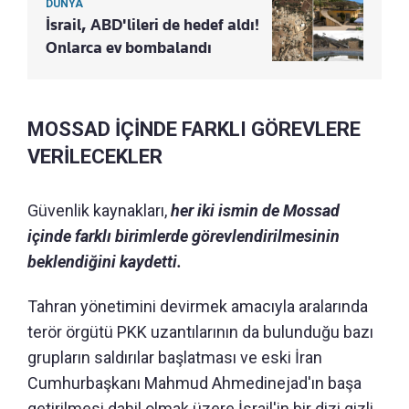
DÜNYA
İsrail, ABD'lileri de hedef aldı!
Onlarca ev bombalandı
MOSSAD İÇİNDE FARKLI GÖREVLERE
VERİLECEKLER
Güvenlik kaynakları,
her iki ismin de Mossad
içinde farklı birimlerde görevlendirilmesinin
beklendiğini kaydetti.
Tahran yönetimini devirmek amacıyla aralarında
terör örgütü PKK uzantılarının da bulunduğu bazı
grupların saldırılar başlatması ve eski İran
Cumhurbaşkanı Mahmud Ahmedinejad'ın başa
getirilmesi dahil olmak üzere İsrail'in bir dizi gizli