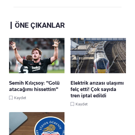
ÖNE ÇIKANLAR
Semih Kılıçsoy: "Golü
Elektrik arızası ulaşımı
atacağımı hissettim"
felç etti! Çok sayıda
tren iptal edildi
Kaydet
Kaydet