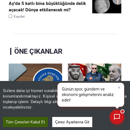
Ay'da 5 katlı bina büyüklüğünde delik
açacak! Dünya etkilenecek mi?
Kaydet
ÖNE ÇIKANLAR
Sizlere daha iyi hizmet sunabilmek adına sitemizde
çerez
×
Günün spor, gündem ve
konumlandırmaktayız. Kişisel verileriniz, KVKK ve GDPR kapsamında
ekonom
toplanıp işlenir. Detaylı bilgi almak için
Aydınlatma Metnimizi
📰
Son 30 güne ait haberleri, spor gelişmelerini veya yazar yazılarını sorgulayabilirsiniz.
KYK burs başvuruları
Erdoğan, Suudi
inceleyebilirsiniz.
ne zaman başlıyor?
Arabistan'a gidecek!
Üçlü zirve
Kaydet
Tüm Çerezleri Kabul Et
Çerez Ayarlarına Git
Kaydet