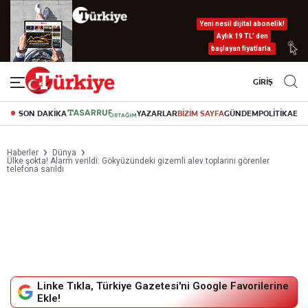
Yeni nesil dijital abonelik!
Aylık 19 TL’ den
başlayan fiyatlarla.
GİRİŞ
SON DAKİKA
YAZARLAR
BİZİM SAYFA
GÜNDEM
POLİTİKA
EK
Haberler
Dünya
Ülke şokta! Alarm verildi: Gökyüzündeki gizemli alev toplarını görenler
telefona sarıldı
Linke Tıkla, Türkiye Gazetesi'ni Google Favorilerine
Ekle!