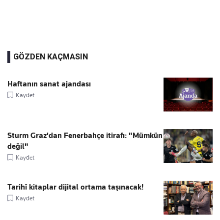
GÖZDEN KAÇMASIN
Haftanın sanat ajandası
Kaydet
Sturm Graz'dan Fenerbahçe itirafı: "Mümkün
değil"
Kaydet
Tarihî kitaplar dijital ortama taşınacak!
Kaydet